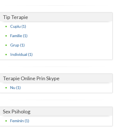
Harghita
Hunedoara
Tip Terapie
Ialomita
Cuplu (1)
Iasi
Familie (1)
Grup (1)
Ilfov
Individual (1)
Maramures
Mehedinti
Terapie Online Prin Skype
Mures
Nu (1)
Neamt
Olt
Sex Psiholog
Prahova
Feminin (1)
Salaj