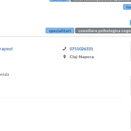
lo
specialitati
consiliere psihologica co
erapeut
0751026331
Cluj-Napoca
entala