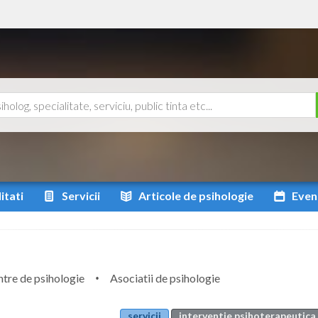
itati
Servicii
Articole
de psihologie
Even
tre de psihologie
Asociatii de psihologie
servicii
interventie psihoterapeutica 