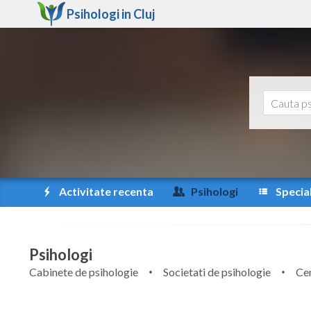
Psihologi in
Cluj
Activitate recenta
Psihologi
Special
Psihologi
Cabinete de psihologie
Societati de psihologie
Cen