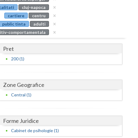
Buzau
calitati
cluj-napoca
cartiere
centru
Calarasi
public tinta
adulti
Caras-Severin
gnitiv-comportamentala
Cluj
Pret
Constanta
200 (1)
Covasna
Dambovita
Zone Geografice
Dolj
Central (1)
Galati
Giurgiu
Forme Juridice
Gorj
Cabinet de psihologie (1)