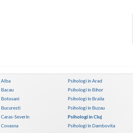
n Alba
Psihologi in Arad
n Bacau
Psihologi in Bihor
n Botosani
Psihologi in Braila
n Bucuresti
Psihologi in Buzau
n Caras-Severin
Psihologi in Cluj
n Covasna
Psihologi in Dambovita