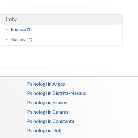
Satu-Mare
Limba
Sibiu
Engleza (1)
Suceava
Romana (1)
Teleorman
Timis
Tulcea
Psihologi in Arges
Valcea
Psihologi in Bistrita-Nasaud
Vaslui
Psihologi in Brasov
Vrancea
Psihologi in Calarasi
Psihologi in Constanta
Psihologi in Dolj