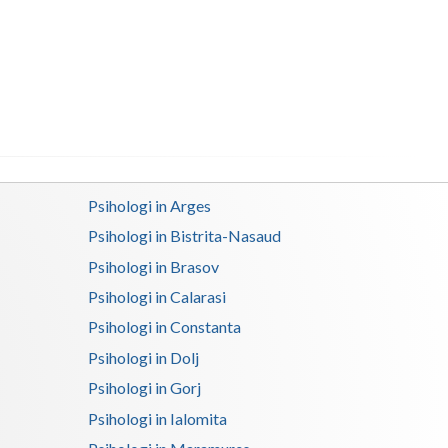
Buzau
Calarasi
Caras-Severin
Cluj
Constanta
Psihologi in Arges
Covasna
Psihologi in Bistrita-Nasaud
Dambovita
Psihologi in Brasov
Dolj
Psihologi in Calarasi
Psihologi in Constanta
Galati
Psihologi in Dolj
Giurgiu
Psihologi in Gorj
Gorj
Psihologi in Ialomita