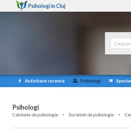
Psihologi in
Cluj
Activitate recenta
Psihologi
Special
Psihologi
Cabinete de psihologie
Societati de psihologie
Cen