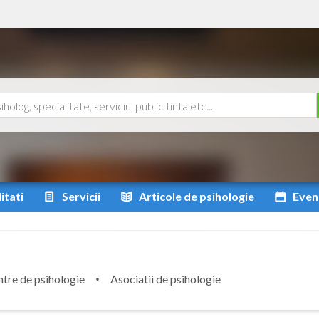
itati
Servicii
Articole
de psihologie
Even
tre de psihologie
Asociatii de psihologie