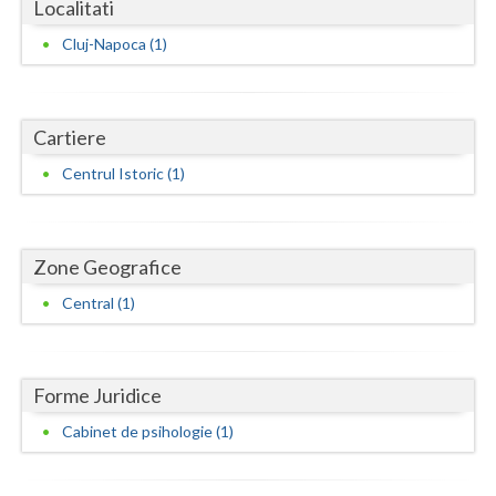
Dolj
Localitati
Cluj-Napoca (1)
Galati
Giurgiu
Cartiere
Gorj
Centrul Istoric (1)
Harghita
Hunedoara
Zone Geografice
Ialomita
Central (1)
Iasi
Ilfov
Forme Juridice
Maramures
Cabinet de psihologie (1)
Mehedinti
Mures