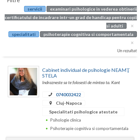
Filtre
Botosani
servicii
examinari psihologice in vederea obtinerii
Evenimente
Braila
certificatului de incadrare intr-un grad de handicap pentru copii
Cabinet
si adulti
Brasov
specialitati
psihoterapie cognitiva si comportamentala
Membri
Bucuresti
Un rezultat
Buzau
Calarasi
Cabinet individual de psihologie NEAMŢ
STELA
Caras-Severin
Indrazneste sa te folosesti de mintea ta. Kant
Cluj
0740032422
Cluj-Napoca
Constanta
Specialitati psihologice atestate
Covasna
Psihologie clinica
Psihoterapie cognitiva si comportamentala
Dambovita