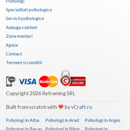
Psihologi
Specialitati psihologice
Servicii psihologice
Adauga cabinet
Zona membri
Ajutor
Contact
Termeni si conditii
Copyright 2026 Reframing SRL
Built from scratch with
by
vCraft.ro
Psihologi in Alba
Psihologi in Arad
Psihologi in Arges
Psihologi in Bacau
Psihologi in Bihor
Psihologi in