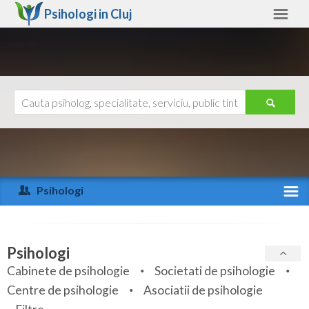
Psihologi in
Cluj
Cluj
Alte judete
Ajutor
Contact
Alba
Arad
Psihologi
Arges
Activitate recenta
Bacau
Specialitati
Psihologi
Bihor
Cabinete de psihologie
Societati de psihologie
Servicii
Centre de psihologie
Asociatii de psihologie
Bistrita-Nasaud
Articole