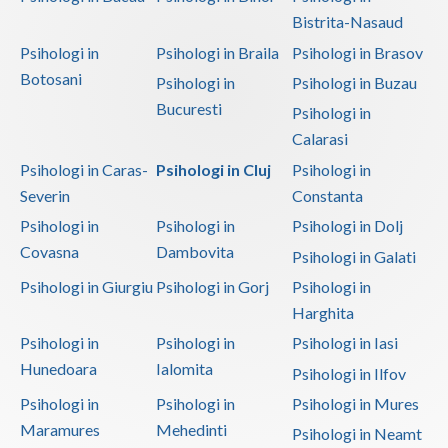
Bistrita-Nasaud
Psihologi in
Psihologi in Braila
Psihologi in Brasov
Botosani
Psihologi in
Psihologi in Buzau
Bucuresti
Psihologi in
Calarasi
Psihologi in Caras-
Psihologi in Cluj
Psihologi in
Severin
Constanta
Psihologi in
Psihologi in
Psihologi in Dolj
Covasna
Dambovita
Psihologi in Galati
Psihologi in Giurgiu
Psihologi in Gorj
Psihologi in
Harghita
Psihologi in
Psihologi in
Psihologi in Iasi
Hunedoara
Ialomita
Psihologi in Ilfov
Psihologi in
Psihologi in
Psihologi in Mures
Maramures
Mehedinti
Psihologi in Neamt