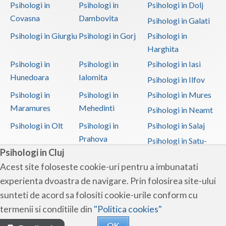
Psihologi in
Psihologi in
Psihologi in Dolj
Covasna
Dambovita
Psihologi in Galati
Psihologi in Giurgiu
Psihologi in Gorj
Psihologi in
Harghita
Psihologi in
Psihologi in
Psihologi in Iasi
Hunedoara
Ialomita
Psihologi in Ilfov
Psihologi in
Psihologi in
Psihologi in Mures
Maramures
Mehedinti
Psihologi in Neamt
Psihologi in Olt
Psihologi in
Psihologi in Salaj
Prahova
Psihologi in Satu-
Psihologi in Cluj
Mare
Acest site foloseste cookie-uri pentru a imbunatati
Psihologi in Sibiu
Psihologi in
Psihologi in
experienta dvoastra de navigare. Prin folosirea site-ului
Suceava
Teleorman
sunteti de acord sa folositi cookie-urile conform cu
Psihologi in Timis
Psihologi in Tulcea
Psihologi in Valcea
termenii si conditiile din
"Politica cookies"
Psihologi in Vaslui
Psihologi in
OK
Vrancea