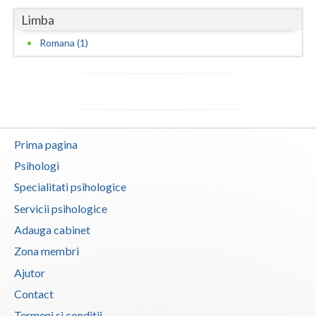
Limba
Vaslui
Romana (1)
Vrancea
Prima pagina
Psihologi
Specialitati psihologice
Servicii psihologice
Adauga cabinet
Zona membri
Ajutor
Contact
Termeni si conditii