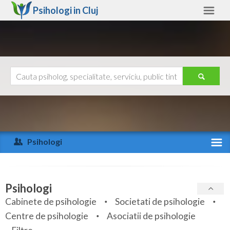
Psihologi in
Cluj
Cluj
Alte judete
Ajutor
Contact
Alba
Arad
Psihologi
Arges
Activitate recenta
Bacau
Specialitati
Psihologi
Bihor
Cabinete de psihologie
Societati de psihologie
Servicii
Centre de psihologie
Asociatii de psihologie
Bistrita-Nasaud
Articole