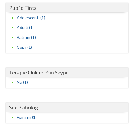
Public Tinta
Neamt
Adolescenti (1)
Olt
Adulti (1)
Prahova
Batrani (1)
Salaj
Copii (1)
Satu-Mare
Sibiu
Terapie Online Prin Skype
Nu (1)
Suceava
Teleorman
Timis
Sex Psiholog
Feminin (1)
Tulcea
Valcea