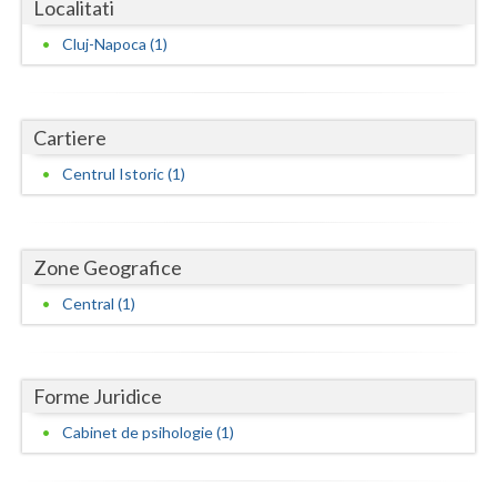
Dolj
Localitati
Cluj-Napoca (1)
Galati
Giurgiu
Cartiere
Gorj
Centrul Istoric (1)
Harghita
Hunedoara
Zone Geografice
Ialomita
Central (1)
Iasi
Ilfov
Forme Juridice
Maramures
Cabinet de psihologie (1)
Mehedinti
Mures