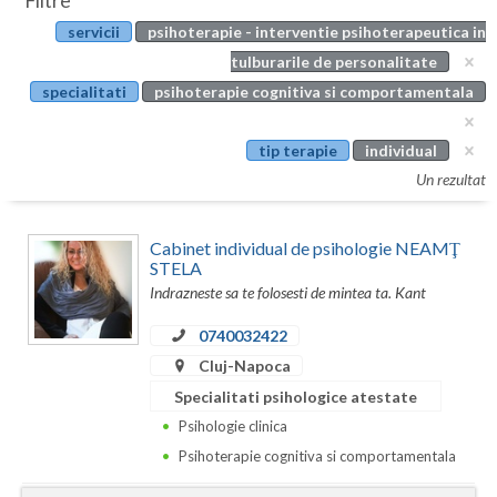
Filtre
Botosani
servicii
psihoterapie - interventie psihoterapeutica in
Evenimente
Braila
tulburarile de personalitate
Cabinet
specialitati
psihoterapie cognitiva si comportamentala
Brasov
Membri
Bucuresti
tip terapie
individual
Un rezultat
Buzau
Calarasi
Cabinet individual de psihologie NEAMŢ
STELA
Caras-Severin
Indrazneste sa te folosesti de mintea ta. Kant
Cluj
0740032422
Cluj-Napoca
Constanta
Specialitati psihologice atestate
Covasna
Psihologie clinica
Psihoterapie cognitiva si comportamentala
Dambovita