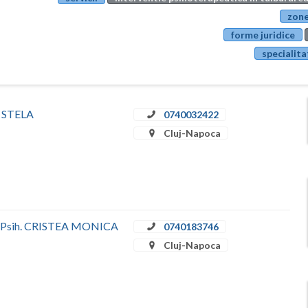
zone
forme juridice
specialita
Ţ STELA
0740032422
Cluj-Napoca
Dr. Psih. CRISTEA MONICA
0740183746
Cluj-Napoca