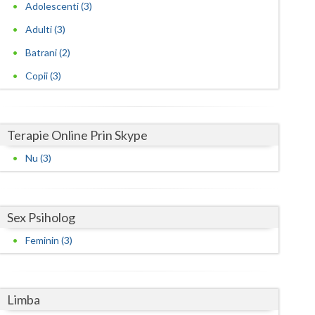
Harghita
Adolescenti (3)
Adulti (3)
Hunedoara
Batrani (2)
Ialomita
Copii (3)
Iasi
Ilfov
Terapie Online Prin Skype
Maramures
Nu (3)
Mehedinti
Mures
Sex Psiholog
Neamt
Feminin (3)
Olt
Prahova
Limba
Salaj