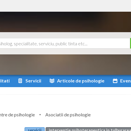
itati
Servicii
Articole
de psihologie
Even
tre de psihologie
Asociatii de psihologie
servicii
interventie psihoterapeutica in tulburarea