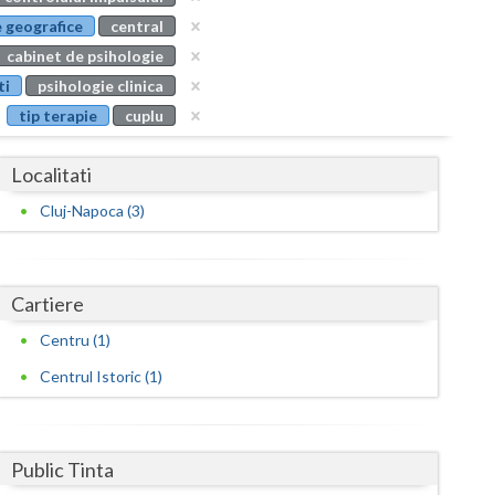
Buzau
 geografice
central
cabinet de psihologie
Calarasi
ti
psihologie clinica
Caras-Severin
tip terapie
cuplu
Cluj
Localitati
Constanta
Cluj-Napoca (3)
Covasna
Dambovita
Cartiere
Dolj
Centru (1)
Galati
Centrul Istoric (1)
Giurgiu
Gorj
Public Tinta