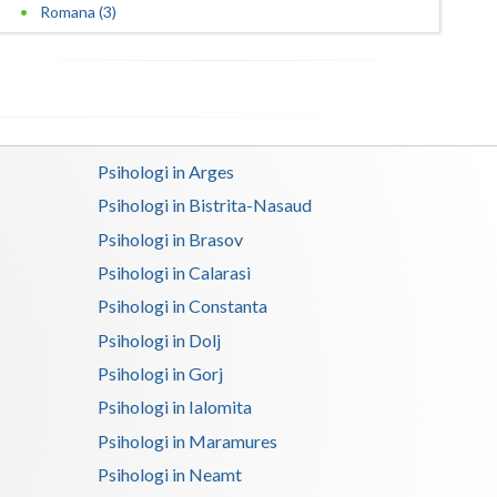
Romana (3)
Satu-Mare
Sibiu
Suceava
Psihologi in Arges
Teleorman
Psihologi in Bistrita-Nasaud
Timis
Psihologi in Brasov
Tulcea
Psihologi in Calarasi
Psihologi in Constanta
Valcea
Psihologi in Dolj
Vaslui
Psihologi in Gorj
Vrancea
Psihologi in Ialomita
Psihologi in Maramures
Psihologi in Neamt