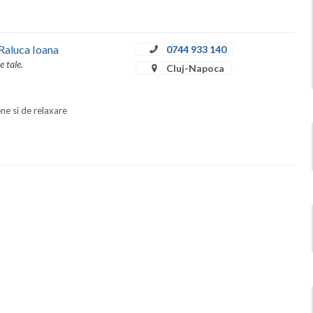
Raluca Ioana
0744 933 140
e tale.
Cluj-Napoca
ene si de relaxare