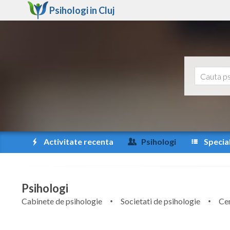
Psihologi in
Cluj
Activitate recenta
Psihologi
Special
Psihologi
Cabinete de psihologie
Societati de psihologie
Cen