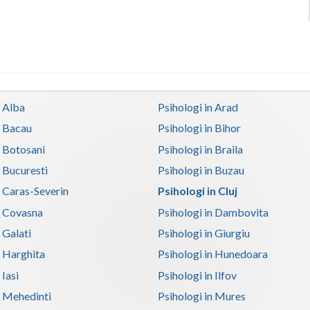
n Alba
Psihologi in Arad
n Bacau
Psihologi in Bihor
n Botosani
Psihologi in Braila
n Bucuresti
Psihologi in Buzau
n Caras-Severin
Psihologi in Cluj
n Covasna
Psihologi in Dambovita
 Galati
Psihologi in Giurgiu
n Harghita
Psihologi in Hunedoara
 Iasi
Psihologi in Ilfov
n Mehedinti
Psihologi in Mures