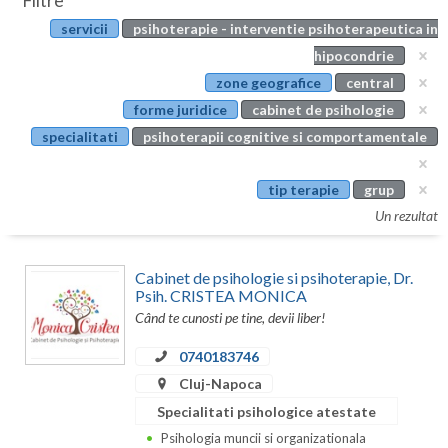
Filtre
Botosani
servicii
psihoterapie - interventie psihoterapeutica in
Evenimente
Braila
hipocondrie
Cabinet
zone geografice
central
Brasov
forme juridice
cabinet de psihologie
Membri
Bucuresti
specialitati
psihoterapii cognitive si comportamentale
Buzau
tip terapie
grup
Calarasi
Un rezultat
Caras-Severin
Cabinet de psihologie si psihoterapie, Dr.
Cluj
Psih. CRISTEA MONICA
Când te cunosti pe tine, devii liber!
Constanta
0740183746
Covasna
Cluj-Napoca
Specialitati psihologice atestate
Dambovita
Psihologia muncii si organizationala