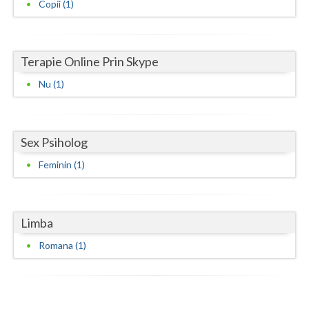
Copii (1)
Neamt
Olt
Terapie Online Prin Skype
Prahova
Nu (1)
Salaj
Satu-Mare
Sex Psiholog
Sibiu
Feminin (1)
Suceava
Teleorman
Limba
Romana (1)
Timis
Tulcea
Valcea