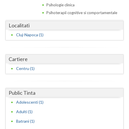
Dolj
Psihologie clinica
Galati
Psihoterapii cognitive si comportamentale
Giurgiu
Localitati
Cluj-Napoca (1)
Gorj
Harghita
Cartiere
Hunedoara
Centru (1)
Ialomita
Iasi
Public Tinta
Ilfov
Adolescenti (1)
Maramures
Adulti (1)
Mehedinti
Batrani (1)
Mures