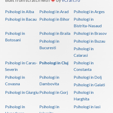
Built from scratch with
by
vCraft.ro
Psihologi in Alba
Psihologi in Arad
Psihologi in Arges
Psihologi in Bacau
Psihologi in Bihor
Psihologi in
Bistrita-Nasaud
Psihologi in
Psihologi in Braila
Psihologi in Brasov
Botosani
Psihologi in
Psihologi in Buzau
Bucuresti
Psihologi in
Calarasi
Psihologi in Caras-
Psihologi in Cluj
Psihologi in
Severin
Constanta
Psihologi in
Psihologi in
Psihologi in Dolj
Covasna
Dambovita
Psihologi in Galati
Psihologi in Giurgiu
Psihologi in Gorj
Psihologi in
Harghita
Psihologi in
Psihologi in
Psihologi in Iasi