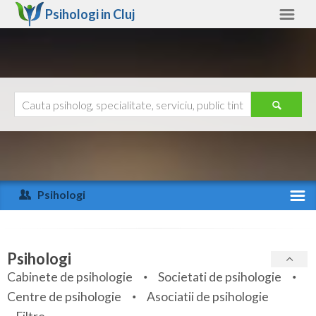
Psihologi in
Cluj
Cluj
Alte judete
Ajutor
Contact
Alba
Arad
Psihologi
Arges
Activitate recenta
Bacau
Specialitati
Psihologi
Bihor
Cabinete de psihologie
Societati de psihologie
Servicii
Centre de psihologie
Asociatii de psihologie
Bistrita-Nasaud
Articole