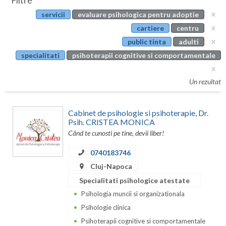
Filtre
Botosani
servicii
evaluare psihologica pentru adoptie
Evenimente
Braila
cartiere
centru
Cabinet
public tinta
adulti
Brasov
specialitati
psihoterapii cognitive si comportamentale
Membri
Bucuresti
Un rezultat
Buzau
Calarasi
Cabinet de psihologie si psihoterapie, Dr.
Psih. CRISTEA MONICA
Caras-Severin
Când te cunosti pe tine, devii liber!
Cluj
0740183746
Cluj-Napoca
Constanta
Specialitati psihologice atestate
Covasna
Psihologia muncii si organizationala
Psihologie clinica
Dambovita
Psihoterapii cognitive si comportamentale