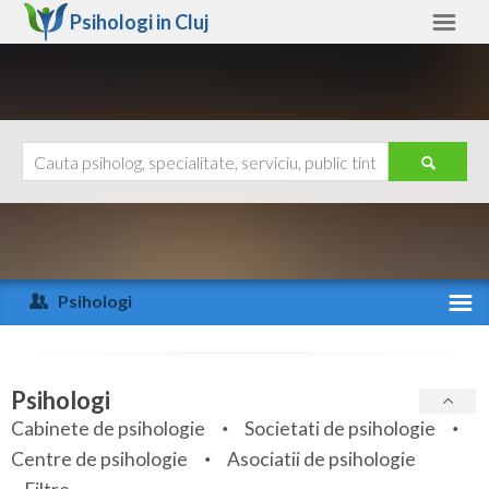
Psihologi in
Cluj
Cluj
Alte judete
Ajutor
Contact
Alba
Arad
Psihologi
Arges
Activitate recenta
Bacau
Specialitati
Psihologi
Bihor
Cabinete de psihologie
Societati de psihologie
Servicii
Centre de psihologie
Asociatii de psihologie
Bistrita-Nasaud
Articole