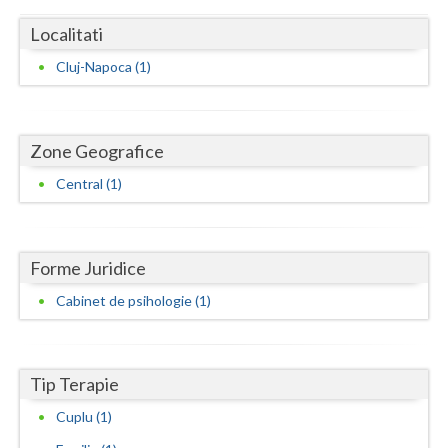
Dolj
Localitati
Galati
Cluj-Napoca (1)
Giurgiu
Gorj
Zone Geografice
Harghita
Central (1)
Hunedoara
Ialomita
Forme Juridice
Iasi
Cabinet de psihologie (1)
Ilfov
Maramures
Tip Terapie
Mehedinti
Cuplu (1)
Mures