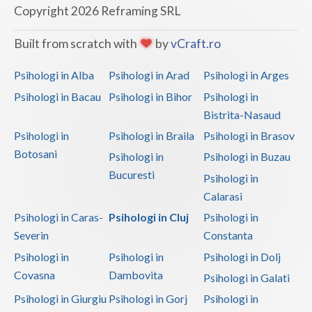
Copyright 2026 Reframing SRL
Built from scratch with
by
vCraft.ro
Psihologi in Alba
Psihologi in Arad
Psihologi in Arges
Psihologi in Bacau
Psihologi in Bihor
Psihologi in
Bistrita-Nasaud
Psihologi in
Psihologi in Braila
Psihologi in Brasov
Botosani
Psihologi in
Psihologi in Buzau
Bucuresti
Psihologi in
Calarasi
Psihologi in Caras-
Psihologi in Cluj
Psihologi in
Severin
Constanta
Psihologi in
Psihologi in
Psihologi in Dolj
Covasna
Dambovita
Psihologi in Galati
Psihologi in Giurgiu
Psihologi in Gorj
Psihologi in