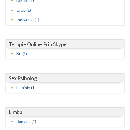
Familie (1)
Grup (1)
Neamt
Individual (1)
Olt
Prahova
Terapie Online Prin Skype
Salaj
Nu (1)
Satu-Mare
Sibiu
Sex Psiholog
Suceava
Feminin (1)
Teleorman
Timis
Limba
Tulcea
Romana (1)
Valcea