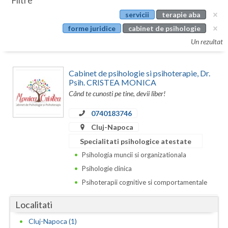
Filtre
Botosani
servicii
terapie aba
Evenimente
Braila
forme juridice
cabinet de psihologie
Cabinet
Un rezultat
Brasov
Membri
Bucuresti
Cabinet de psihologie si psihoterapie, Dr.
Psih. CRISTEA MONICA
Buzau
Când te cunosti pe tine, devii liber!
Calarasi
0740183746
Cluj-Napoca
Caras-Severin
Specialitati psihologice atestate
Cluj
Psihologia muncii si organizationala
Psihologie clinica
Constanta
Psihoterapii cognitive si comportamentale
Covasna
Localitati
Dambovita
Cluj-Napoca (1)