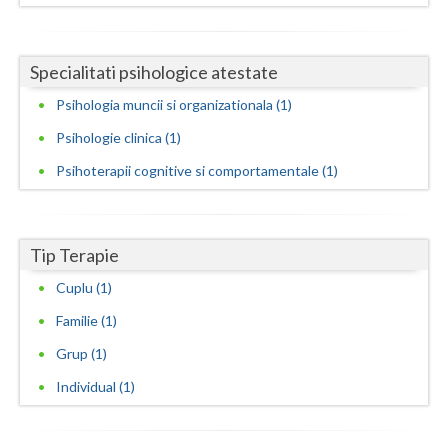
Neamt
Specialitati psihologice atestate
Olt
Psihologia muncii si organizationala (1)
Prahova
Psihologie clinica (1)
Salaj
Psihoterapii cognitive si comportamentale (1)
Satu-Mare
Sibiu
Tip Terapie
Suceava
Cuplu (1)
Teleorman
Familie (1)
Grup (1)
Timis
Individual (1)
Tulcea
Valcea