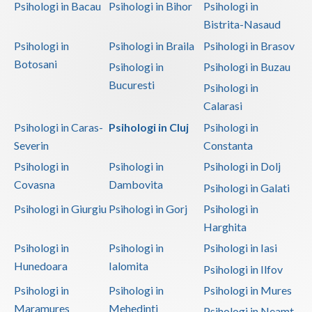
Psihologi in Bacau
Psihologi in Bihor
Psihologi in
Bistrita-Nasaud
Psihologi in
Psihologi in Braila
Psihologi in Brasov
Botosani
Psihologi in
Psihologi in Buzau
Bucuresti
Psihologi in
Calarasi
Psihologi in Caras-
Psihologi in Cluj
Psihologi in
Severin
Constanta
Psihologi in
Psihologi in
Psihologi in Dolj
Covasna
Dambovita
Psihologi in Galati
Psihologi in Giurgiu
Psihologi in Gorj
Psihologi in
Harghita
Psihologi in
Psihologi in
Psihologi in Iasi
Hunedoara
Ialomita
Psihologi in Ilfov
Psihologi in
Psihologi in
Psihologi in Mures
Maramures
Mehedinti
Psihologi in Neamt