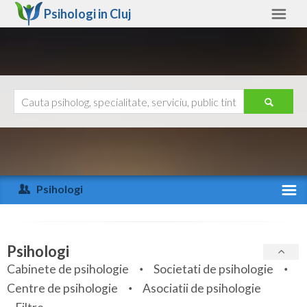
Psihologi in
Cluj
Cluj
Alte judete
Ajutor
Contact
Alba
Arad
Psihologi
Arges
Activitate recenta
Bacau
Specialitati
Psihologi
Bihor
Cabinete de psihologie
Societati de psihologie
Servicii
Centre de psihologie
Asociatii de psihologie
Bistrita-Nasaud
Articole