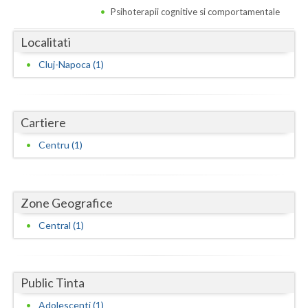
Dolj
Psihoterapii cognitive si comportamentale
Galati
Localitati
Giurgiu
Cluj-Napoca (1)
Gorj
Harghita
Cartiere
Hunedoara
Centru (1)
Ialomita
Iasi
Zone Geografice
Ilfov
Central (1)
Maramures
Mehedinti
Public Tinta
Mures
Adolescenti (1)