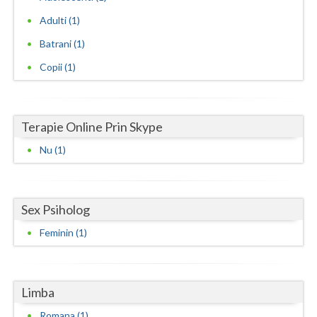
Adulti (1)
Neamt
Batrani (1)
Olt
Copii (1)
Prahova
Salaj
Terapie Online Prin Skype
Satu-Mare
Nu (1)
Sibiu
Suceava
Sex Psiholog
Teleorman
Feminin (1)
Timis
Tulcea
Limba
Valcea
Romana (1)