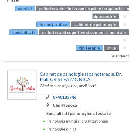
Filtre
Botosani
servicii
psihoterapie - interventie psihoterapeutica in
Evenimente
Braila
hipocondrie
Cabinet
forme juridice
cabinet de psihologie
Brasov
specialitati
psihoterapii cognitive si comportamentale
Membri
Bucuresti
tip terapie
grup
Buzau
Un rezultat
Calarasi
Cabinet de psihologie si psihoterapie, Dr.
Caras-Severin
Psih. CRISTEA MONICA
Când te cunosti pe tine, devii liber!
Cluj
0740183746
Constanta
Cluj-Napoca
Covasna
Specialitati psihologice atestate
Psihologia muncii si organizationala
Dambovita
Psihologie clinica