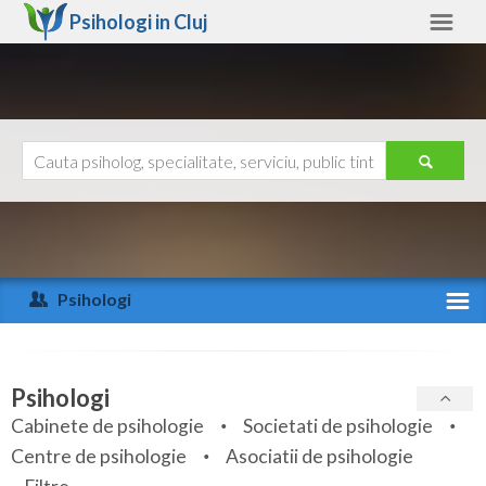
Psihologi in
Cluj
Cluj
Alte judete
Ajutor
Contact
Alba
Arad
Psihologi
Arges
Activitate recenta
Bacau
Specialitati
Psihologi
Bihor
Cabinete de psihologie
Societati de psihologie
Servicii
Centre de psihologie
Asociatii de psihologie
Bistrita-Nasaud
Articole