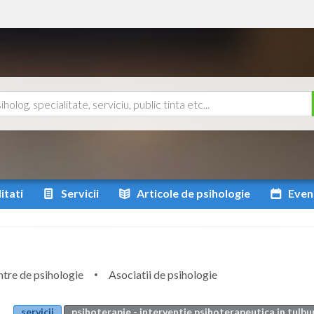
itati
Servicii
Articole
de psihologie
Even
tre de psihologie
Asociatii de psihologie
servicii
psihoterapie - interventie psihoterapeutica in tulbu