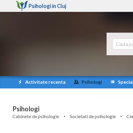
Psihologi in
Cluj
Activitate recenta
Psihologi
Special
Psihologi
Cabinete de psihologie
Societati de psihologie
Cen