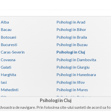
n Alba
Psihologi in Arad
n Bacau
Psihologi in Bihor
n Botosani
Psihologi in Braila
n Bucuresti
Psihologi in Buzau
n Caras-Severin
Psihologi in Cluj
n Covasna
Psihologi in Dambovita
 Galati
Psihologi in Giurgiu
n Harghita
Psihologi in Hunedoara
 Iasi
Psihologi in Ilfov
n Mehedinti
Psihologi in Mures
 Olt
Psihologi in Prahova
Psihologi in Cluj
n Satu-Mare
Psihologi in Sibiu
voastra de navigare. Prin folosirea site-ului sunteti de acord sa fol