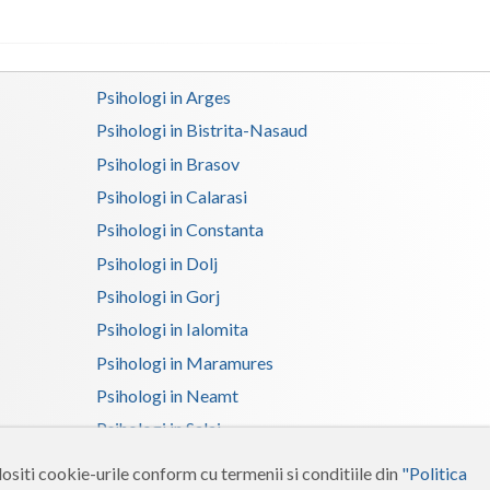
Satu-Mare
Sibiu
Psihologi in Arges
Suceava
Psihologi in Bistrita-Nasaud
Psihologi in Brasov
Teleorman
Psihologi in Calarasi
Timis
Psihologi in Constanta
Tulcea
Psihologi in Dolj
Psihologi in Gorj
Valcea
Psihologi in Ialomita
Vaslui
Psihologi in Maramures
Vrancea
Psihologi in Neamt
Psihologi in Salaj
Psihologi in Suceava
ositi cookie-urile conform cu termenii si conditiile din
"Politica