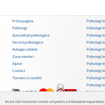
Prima pagina
Psihologi i
Psihologi
Psihologi i
Specialitati psihologice
Psihologi i
Servicii psihologice
Psihologi i
Adauga cabinet
Psihologi i
Zona membri
Psihologi i
Ajutor
Psihologi in
Contact
Psihologi i
Termeni si conditii
Psihologi in
Psihologi i
Psihologi in
Psihologi i
Acest site foloseste cookie-uri pentru a imbunatati experienta d
Copyright 2026 Reframing SRL