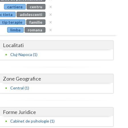
Buzau
cartiere
centru
c tinta
adolescenti
Calarasi
tip terapie
familie
Caras-Severin
limba
romana
Cluj
Localitati
Constanta
Cluj-Napoca (1)
Covasna
Dambovita
Zone Geografice
Dolj
Central (1)
Galati
Giurgiu
Forme Juridice
Gorj
Cabinet de psihologie (1)