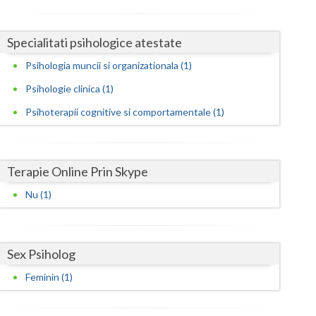
Harghita
Hunedoara
Specialitati psihologice atestate
Ialomita
Psihologia muncii si organizationala (1)
Iasi
Psihologie clinica (1)
Psihoterapii cognitive si comportamentale (1)
Ilfov
Maramures
Terapie Online Prin Skype
Mehedinti
Nu (1)
Mures
Neamt
Sex Psiholog
Olt
Feminin (1)
Prahova
Salaj