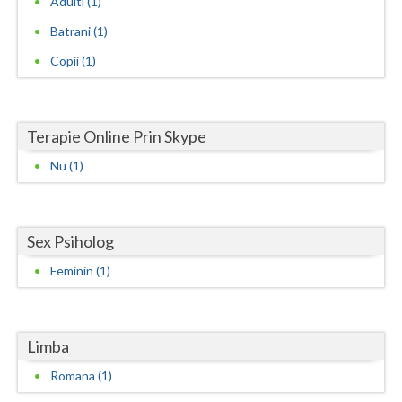
Adulti (1)
Batrani (1)
Neamt
Copii (1)
Olt
Prahova
Terapie Online Prin Skype
Salaj
Nu (1)
Satu-Mare
Sibiu
Sex Psiholog
Suceava
Feminin (1)
Teleorman
Timis
Limba
Tulcea
Romana (1)
Valcea