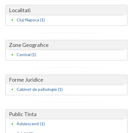
Dolj
Localitati
Galati
Cluj-Napoca (1)
Giurgiu
Gorj
Zone Geografice
Harghita
Central (1)
Hunedoara
Ialomita
Forme Juridice
Iasi
Cabinet de psihologie (1)
Ilfov
Maramures
Public Tinta
Mehedinti
Adolescenti (1)
Mures