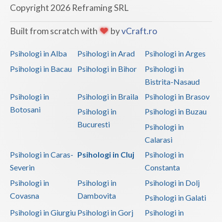
Copyright 2026 Reframing SRL
Built from scratch with
by
vCraft.ro
Psihologi in Alba
Psihologi in Arad
Psihologi in Arges
Psihologi in Bacau
Psihologi in Bihor
Psihologi in
Bistrita-Nasaud
Psihologi in
Psihologi in Braila
Psihologi in Brasov
Botosani
Psihologi in
Psihologi in Buzau
Bucuresti
Psihologi in
Calarasi
Psihologi in Caras-
Psihologi in Cluj
Psihologi in
Severin
Constanta
Psihologi in
Psihologi in
Psihologi in Dolj
Covasna
Dambovita
Psihologi in Galati
Psihologi in Giurgiu
Psihologi in Gorj
Psihologi in