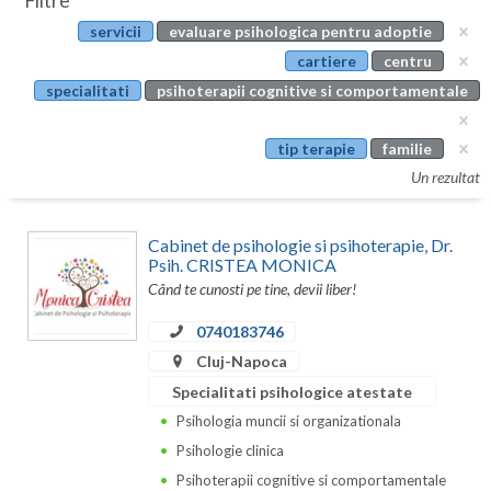
Filtre
Botosani
servicii
evaluare psihologica pentru adoptie
Evenimente
Braila
cartiere
centru
Cabinet
specialitati
psihoterapii cognitive si comportamentale
Brasov
Membri
Bucuresti
tip terapie
familie
Un rezultat
Buzau
Calarasi
Cabinet de psihologie si psihoterapie, Dr.
Psih. CRISTEA MONICA
Caras-Severin
Când te cunosti pe tine, devii liber!
Cluj
0740183746
Cluj-Napoca
Constanta
Specialitati psihologice atestate
Covasna
Psihologia muncii si organizationala
Psihologie clinica
Dambovita
Psihoterapii cognitive si comportamentale