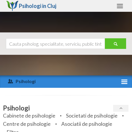
Psihologi in
Cluj
Cluj
Alte judete
Ajutor
Contact
Alba
Arad
Psihologi
Arges
Activitate recenta
Bacau
Specialitati
Psihologi
Bihor
Cabinete de psihologie
Societati de psihologie
Servicii
Centre de psihologie
Asociatii de psihologie
Bistrita-Nasaud
Articole