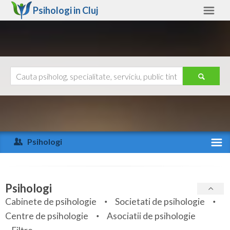
Psihologi in
Cluj
Cluj
Alte judete
Ajutor
Contact
Alba
Arad
Psihologi
Arges
Activitate recenta
Bacau
Specialitati
Psihologi
Bihor
Cabinete de psihologie
Societati de psihologie
Servicii
Centre de psihologie
Asociatii de psihologie
Bistrita-Nasaud
Articole