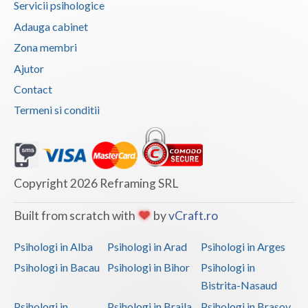
Servicii psihologice
Adauga cabinet
Zona membri
Ajutor
Contact
Termeni si conditii
Copyright 2026 Reframing SRL
Built from scratch with
by
vCraft.ro
Psihologi in Alba
Psihologi in Arad
Psihologi in Arges
Psihologi in Bacau
Psihologi in Bihor
Psihologi in
Bistrita-Nasaud
Psihologi in
Psihologi in Braila
Psihologi in Brasov