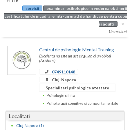
Filtre
Botosani
servicii
examinari psihologice in vederea obtinerii
Evenimente
Braila
certificatului de incadrare intr-un grad de handicap pentru copii
Cabinet
si adulti
Brasov
Un rezultat
Membri
Bucuresti
Centrul de psihologie Mental Training
Buzau
Excelenta nu este un act singular, ci un obicei
(Aristotel)
Calarasi
0749110148
Caras-Severin
Cluj-Napoca
Cluj
Specialitati psihologice atestate
Psihologie clinica
Constanta
Psihoterapii cognitive si comportamentale
Covasna
Localitati
Dambovita
Cluj-Napoca (1)