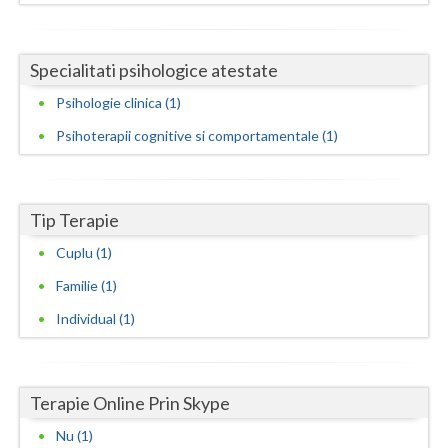
Neamt
Specialitati psihologice atestate
Olt
Psihologie clinica (1)
Prahova
Psihoterapii cognitive si comportamentale (1)
Salaj
Satu-Mare
Tip Terapie
Sibiu
Cuplu (1)
Suceava
Familie (1)
Teleorman
Individual (1)
Timis
Tulcea
Terapie Online Prin Skype
Nu (1)
Valcea