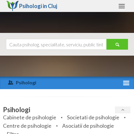
Psihologi in
Cluj
Cluj
Alte judete
Ajutor
Contact
Alba
Arad
Psihologi
Arges
Activitate recenta
Bacau
Specialitati
Psihologi
Bihor
Cabinete de psihologie
Societati de psihologie
Servicii
Centre de psihologie
Asociatii de psihologie
Bistrita-Nasaud
Articole