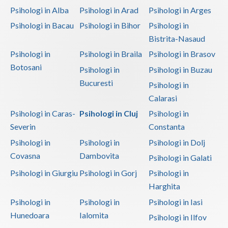
Psihologi in Alba
Psihologi in Arad
Psihologi in Arges
Psihologi in Bacau
Psihologi in Bihor
Psihologi in
Bistrita-Nasaud
Psihologi in
Psihologi in Braila
Psihologi in Brasov
Botosani
Psihologi in
Psihologi in Buzau
Bucuresti
Psihologi in
Calarasi
Psihologi in Caras-
Psihologi in Cluj
Psihologi in
Severin
Constanta
Psihologi in
Psihologi in
Psihologi in Dolj
Covasna
Dambovita
Psihologi in Galati
Psihologi in Giurgiu
Psihologi in Gorj
Psihologi in
Harghita
Psihologi in
Psihologi in
Psihologi in Iasi
Hunedoara
Ialomita
Psihologi in Ilfov