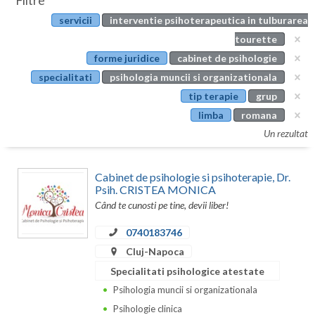
Filtre
Botosani
servicii
interventie psihoterapeutica in tulburarea
Evenimente
Braila
tourette
Cabinet
forme juridice
cabinet de psihologie
Brasov
specialitati
psihologia muncii si organizationala
Membri
Bucuresti
tip terapie
grup
limba
romana
Buzau
Un rezultat
Calarasi
Cabinet de psihologie si psihoterapie, Dr.
Caras-Severin
Psih. CRISTEA MONICA
Când te cunosti pe tine, devii liber!
Cluj
0740183746
Constanta
Cluj-Napoca
Covasna
Specialitati psihologice atestate
Dambovita
Psihologia muncii si organizationala
Psihologie clinica