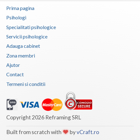
Prima pagina
Vaslui
Psihologi
Vrancea
Specialitati psihologice
Servicii psihologice
Adauga cabinet
Zona membri
Ajutor
Contact
Termeni si conditii
Copyright 2026 Reframing SRL
Built from scratch with
by
vCraft.ro