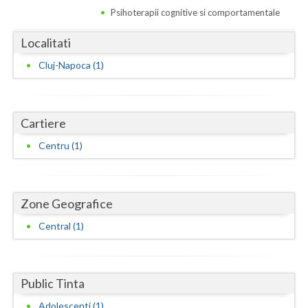
Dolj
Psihoterapii cognitive si comportamentale
Galati
Localitati
Giurgiu
Cluj-Napoca (1)
Gorj
Harghita
Cartiere
Hunedoara
Centru (1)
Ialomita
Iasi
Zone Geografice
Ilfov
Central (1)
Maramures
Mehedinti
Public Tinta
Mures
Adolescenti (1)