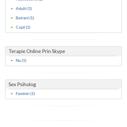
Adulti (1)
Neamt
Batrani (1)
Olt
Copii (1)
Prahova
Salaj
Terapie Online Prin Skype
Satu-Mare
Nu (1)
Sibiu
Suceava
Sex Psiholog
Teleorman
Feminin (1)
Timis
Tulcea
Valcea