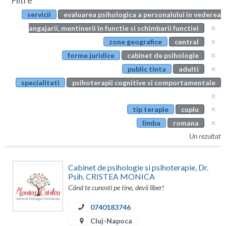
Filtre
Botosani
servicii
evaluarea psihologica a personalului in vederea
Evenimente
Braila
angajarii, mentinerii in functie si schimbarii functiei
Cabinet
zone geografice
central
Brasov
forme juridice
cabinet de psihologie
Membri
Bucuresti
public tinta
adulti
specialitati
psihoterapii cognitive si comportamentale
Buzau
Calarasi
tip terapie
cuplu
limba
romana
Caras-Severin
Un rezultat
Cluj
Cabinet de psihologie si psihoterapie, Dr.
Constanta
Psih. CRISTEA MONICA
Când te cunosti pe tine, devii liber!
Covasna
0740183746
Dambovita
Cluj-Napoca