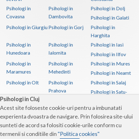
Psihologi in
Psihologi in
Psihologi in Dolj
Covasna
Dambovita
Psihologi in Galati
Psihologi in Giurgiu
Psihologi in Gorj
Psihologi in
Harghita
Psihologi in
Psihologi in
Psihologi in Iasi
Hunedoara
Ialomita
Psihologi in Ilfov
Psihologi in
Psihologi in
Psihologi in Mures
Maramures
Mehedinti
Psihologi in Neamt
Psihologi in Olt
Psihologi in
Psihologi in Salaj
Prahova
Psihologi in Satu-
Psihologi in Cluj
Mare
Acest site foloseste cookie-uri pentru a imbunatati
Psihologi in Sibiu
Psihologi in
Psihologi in
experienta dvoastra de navigare. Prin folosirea site-ului
Suceava
Teleorman
sunteti de acord sa folositi cookie-urile conform cu
Psihologi in Timis
Psihologi in Tulcea
Psihologi in Valcea
termenii si conditiile din
"Politica cookies"
Psihologi in Vaslui
Psihologi in