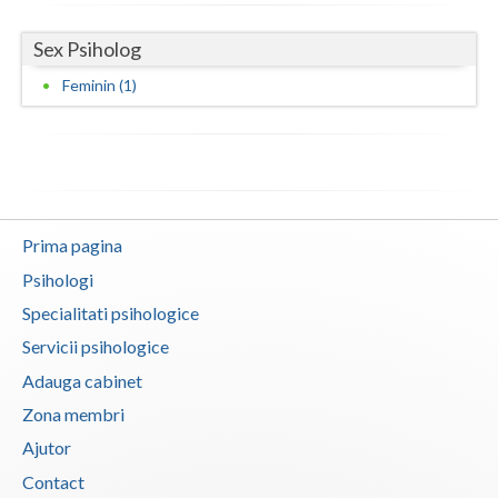
Neamt
Sex Psiholog
Olt
Feminin (1)
Prahova
Salaj
Satu-Mare
Prima pagina
Sibiu
Psihologi
Suceava
Specialitati psihologice
Servicii psihologice
Teleorman
Adauga cabinet
Timis
Zona membri
Tulcea
Ajutor
Contact
Valcea