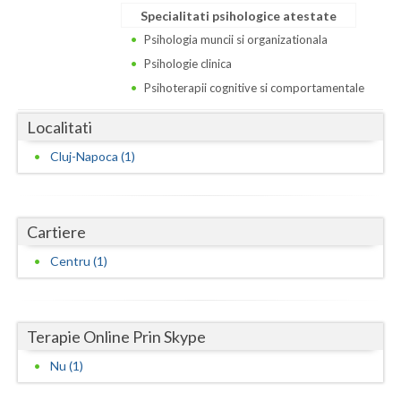
Dolj
Specialitati psihologice atestate
Galati
Psihologia muncii si organizationala
Psihologie clinica
Giurgiu
Psihoterapii cognitive si comportamentale
Gorj
Localitati
Harghita
Cluj-Napoca (1)
Hunedoara
Ialomita
Cartiere
Iasi
Centru (1)
Ilfov
Maramures
Terapie Online Prin Skype
Mehedinti
Nu (1)
Mures