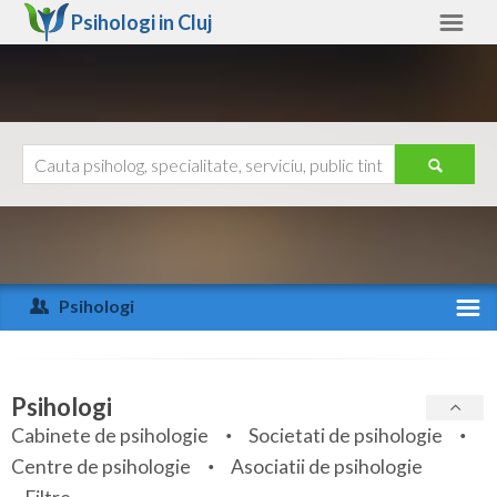
Psihologi in
Cluj
Cluj
Alte judete
Ajutor
Contact
Alba
Arad
Psihologi
Arges
Activitate recenta
Bacau
Specialitati
Psihologi
Bihor
Cabinete de psihologie
Societati de psihologie
Servicii
Centre de psihologie
Asociatii de psihologie
Bistrita-Nasaud
Articole