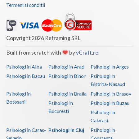
Termeni si conditii
Vaslui
Vrancea
Copyright 2026 Reframing SRL
Built from scratch with
by
vCraft.ro
Psihologi in Alba
Psihologi in Arad
Psihologi in Arges
Psihologi in Bacau
Psihologi in Bihor
Psihologi in
Bistrita-Nasaud
Psihologi in
Psihologi in Braila
Psihologi in Brasov
Botosani
Psihologi in
Psihologi in Buzau
Bucuresti
Psihologi in
Calarasi
Psihologi in Caras-
Psihologi in Cluj
Psihologi in
Severin
Constanta