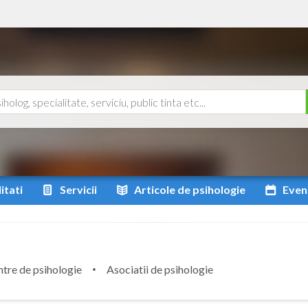
itati
Servicii
Articole
de psihologie
Even
tre de psihologie
Asociatii de psihologie