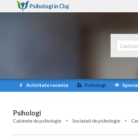
Psihologi in
Cluj
Activitate recenta
Psihologi
Special
Psihologi
Cabinete de psihologie
Societati de psihologie
Cen