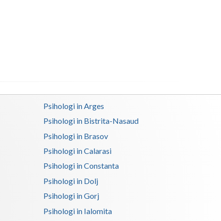
Buzau
Calarasi
Caras-Severin
Cluj
Constanta
Covasna
Psihologi in Arges
Psihologi in Bistrita-Nasaud
Dambovita
Psihologi in Brasov
Dolj
Psihologi in Calarasi
Galati
Psihologi in Constanta
Psihologi in Dolj
Giurgiu
Psihologi in Gorj
Gorj
Psihologi in Ialomita