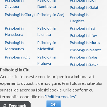
Psihologi in
Psihologi in
Psihologi in Dolj
Covasna
Dambovita
Psihologi in Galati
Psihologi in Giurgiu
Psihologi in Gorj
Psihologi in
Harghita
Psihologi in
Psihologi in
Psihologi in Iasi
Hunedoara
Ialomita
Psihologi in Ilfov
Psihologi in
Psihologi in
Psihologi in Mures
Maramures
Mehedinti
Psihologi in Neamt
Psihologi in Olt
Psihologi in
Psihologi in Salaj
Prahova
Psihologi in Satu-
Psihologi in Cluj
Mare
Acest site foloseste cookie-uri pentru a imbunatati
Psihologi in Sibiu
Psihologi in
Psihologi in
experienta dvoastra de navigare. Prin folosirea site-ului
Suceava
Teleorman
sunteti de acord sa folositi cookie-urile conform cu
Psihologi in Timis
Psihologi in Tulcea
Psihologi in Valcea
termenii si conditiile din
"Politica cookies"
Psihologi in Vaslui
Psihologi in
OK
Vrancea
Feedback