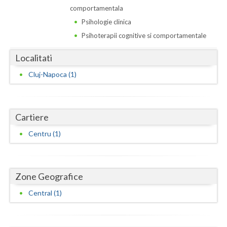
Dolj
comportamentala
Psihologie clinica
Galati
Psihoterapii cognitive si comportamentale
Giurgiu
Localitati
Gorj
Cluj-Napoca (1)
Harghita
Hunedoara
Cartiere
Ialomita
Centru (1)
Iasi
Ilfov
Zone Geografice
Maramures
Central (1)
Mehedinti
Mures