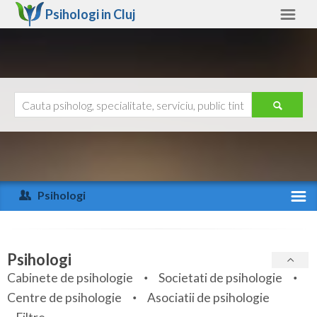
Psihologi in
Cluj
Cluj
Alte judete
Ajutor
Contact
Alba
Arad
Psihologi
Arges
Activitate recenta
Bacau
Specialitati
Psihologi
Bihor
Cabinete de psihologie
Societati de psihologie
Servicii
Centre de psihologie
Asociatii de psihologie
Bistrita-Nasaud
Articole