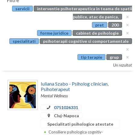
Filtre
Botosani
servicii
interventie psihoterapeutica in teama de spatii
Evenimente
Braila
publice, atac de panica,
Cabinet
pret
200
Brasov
forme juridice
cabinet de psihologie
Membri
Bucuresti
specialitati
psihoterapii cognitive si comportamentale
Buzau
tip terapie
grup
Calarasi
Un rezultat
Caras-Severin
Iuliana Szabo - Psiholog clinician,
Cluj
Psihoterapeut
Mental Wellness
Constanta
0751026331
Covasna
Cluj-Napoca
Specialitati psihologice atestate
Dambovita
Consiliere psihologica cognitiv-