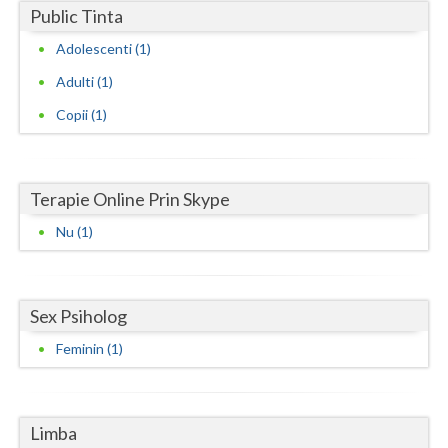
Public Tinta
Neamt
Adolescenti (1)
Olt
Adulti (1)
Copii (1)
Prahova
Salaj
Satu-Mare
Terapie Online Prin Skype
Nu (1)
Sibiu
Suceava
Sex Psiholog
Teleorman
Feminin (1)
Timis
Tulcea
Limba
Valcea