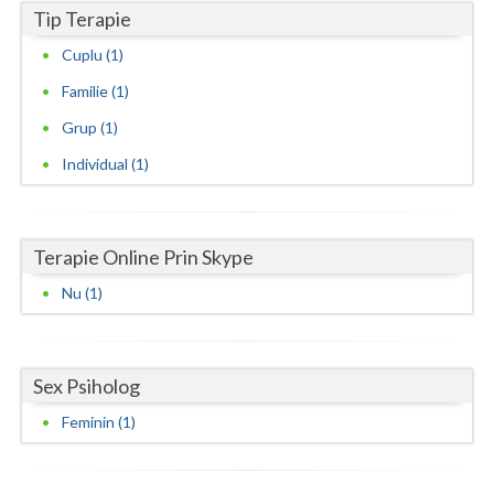
Tip Terapie
Neamt
Cuplu (1)
Olt
Familie (1)
Prahova
Grup (1)
Individual (1)
Salaj
Satu-Mare
Terapie Online Prin Skype
Sibiu
Nu (1)
Suceava
Teleorman
Sex Psiholog
Timis
Feminin (1)
Tulcea
Valcea