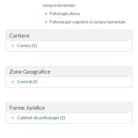
Dolj
comportamentala
Galati
Psihologie clinica
Psihoterapii cognitive si comportamentale
Giurgiu
Cartiere
Gorj
Centru (1)
Harghita
Hunedoara
Zone Geografice
Ialomita
Central (1)
Iasi
Ilfov
Forme Juridice
Maramures
Cabinet de psihologie (1)
Mehedinti
Mures