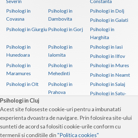
Severin
Constanta
Psihologi in
Psihologi in
Psihologi in Dolj
Covasna
Dambovita
Psihologi in Galati
Psihologi in Giurgiu
Psihologi in Gorj
Psihologi in
Harghita
Psihologi in
Psihologi in
Psihologi in Iasi
Hunedoara
Ialomita
Psihologi in Ilfov
Psihologi in
Psihologi in
Psihologi in Mures
Maramures
Mehedinti
Psihologi in Neamt
Psihologi in Olt
Psihologi in
Psihologi in Salaj
Prahova
Psihologi in Satu-
Psihologi in Cluj
Mare
Acest site foloseste cookie-uri pentru a imbunatati
Psihologi in Sibiu
Psihologi in
Psihologi in
experienta dvoastra de navigare. Prin folosirea site-ului
Suceava
Teleorman
sunteti de acord sa folositi cookie-urile conform cu
Psihologi in Timis
Psihologi in Tulcea
Psihologi in Valcea
termenii si conditiile din
"Politica cookies"
Psihologi in Vaslui
Psihologi in