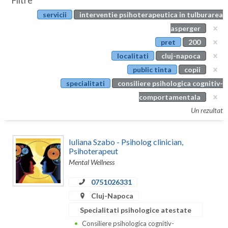
Filtre
Botosani
servicii
interventie psihoterapeutica in tulburarea
Evenimente
Braila
asperger
Cabinet
pret
200
Brasov
localitati
cluj-napoca
Membri
Bucuresti
public tinta
copii
specialitati
consiliere psihologica cognitiv-
Buzau
comportamentala
Calarasi
Un rezultat
Caras-Severin
Iuliana Szabo - Psiholog clinician,
Cluj
Psihoterapeut
Mental Wellness
Constanta
0751026331
Covasna
Cluj-Napoca
Dambovita
Specialitati psihologice atestate
Consiliere psihologica cognitiv-