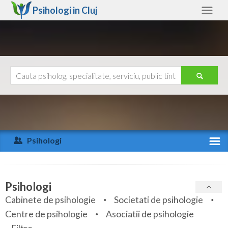
Psihologi in
Cluj
Cluj
Alte judete
Ajutor
Contact
Alba
Arad
Psihologi
Arges
Activitate recenta
Bacau
Specialitati
Psihologi
Bihor
Cabinete de psihologie
Societati de psihologie
Servicii
Centre de psihologie
Asociatii de psihologie
Bistrita-Nasaud
Articole