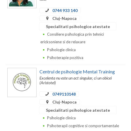
0744 933 140
Neamt
Cluj-Napoca
Olt
Specialitati psihologice atestate
Prahova
Consiliere psihologica prin tehnici
ericksoniene si de relaxare
Salaj
Psihologie clinica
Satu-Mare
Psihoterapie pozitiva
Sibiu
Centrul de psihologie Mental Training
Excelenta nu este un act singular, ci un obicei
Suceava
(Aristotel)
Teleorman
0749110148
Cluj-Napoca
Timis
Specialitati psihologice atestate
Tulcea
Psihologie clinica
Psihoterapii cognitive si comportamentale
Valcea