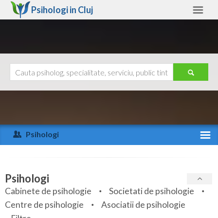
Psihologi in
Cluj
Cluj
Alte judete
Ajutor
Contact
Alba
Arad
Psihologi
Arges
Activitate recenta
Bacau
Specialitati
Psihologi
Bihor
Cabinete de psihologie
Societati de psihologie
Servicii
Centre de psihologie
Asociatii de psihologie
Bistrita-Nasaud
Articole