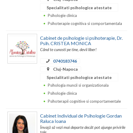
Dolj
Specialitati psihologice atestate
Galati
Psihologie clinica
Psihoterapie cognitiva si comportamentala
Giurgiu
Gorj
Cabinet de psihologie si psihoterapie, Dr.
Psih. CRISTEA MONICA
Harghita
Când te cunosti pe tine, devii liber!
Hunedoara
0740183746
Cluj-Napoca
Ialomita
Specialitati psihologice atestate
Iasi
Psihologia muncii si organizationala
Psihologie clinica
Ilfov
Psihoterapii cognitive si comportamentale
Maramures
Cabinet Individual de Psihologie Gordan
Mehedinti
Raluca Ioana
Învaţă să vezi mai departe decât pot ajunge privirile
Mures
tale.