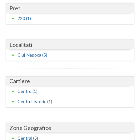
Pret
Vaslui
220 (1)
Vrancea
Localitati
Cluj-Napoca (5)
Cartiere
Centru (1)
Centrul Istoric (1)
Zone Geografice
Central (5)