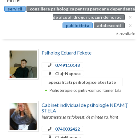
Filtre
Botosani
servicii
consiliere psihologica pentru persoane dependente
Evenimente
Braila
de alcool, droguri, jocuri de noroc
Cabinet
public tinta
adolescenti
Brasov
5 rezultate
Membri
Bucuresti
Psiholog Eduard Fekete
Buzau
0749110148
Calarasi
Cluj-Napoca
Caras-Severin
Specialitati psihologice atestate
Cluj
Psihoterapie cognitiv-comportamentala
Constanta
Cabinet individual de psihologie NEAMŢ
STELA
Covasna
Indrazneste sa te folosesti de mintea ta. Kant
Dambovita
0740032422
Cluj-Napoca