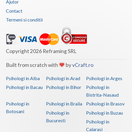
Ajutor
Contact
Termeni si conditii
Copyright 2026 Reframing SRL
Built from scratch with
by
vCraft.ro
Psihologi in Alba
Psihologi in Arad
Psihologi in Arges
Psihologi in Bacau
Psihologi in Bihor
Psihologi in
Bistrita-Nasaud
Psihologi in
Psihologi in Braila
Psihologi in Brasov
Botosani
Psihologi in
Psihologi in Buzau
Bucuresti
Psihologi in
Calarasi