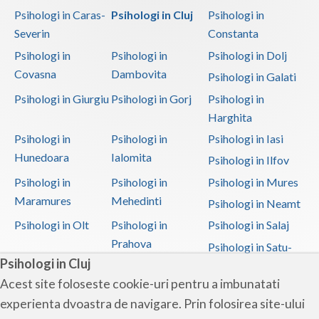
Psihologi in Caras-
Psihologi in Cluj
Psihologi in
Severin
Constanta
Psihologi in
Psihologi in
Psihologi in Dolj
Covasna
Dambovita
Psihologi in Galati
Psihologi in Giurgiu
Psihologi in Gorj
Psihologi in
Harghita
Psihologi in
Psihologi in
Psihologi in Iasi
Hunedoara
Ialomita
Psihologi in Ilfov
Psihologi in
Psihologi in
Psihologi in Mures
Maramures
Mehedinti
Psihologi in Neamt
Psihologi in Olt
Psihologi in
Psihologi in Salaj
Prahova
Psihologi in Satu-
Psihologi in Cluj
Mare
Acest site foloseste cookie-uri pentru a imbunatati
Psihologi in Sibiu
Psihologi in
Psihologi in
experienta dvoastra de navigare. Prin folosirea site-ului
Suceava
Teleorman