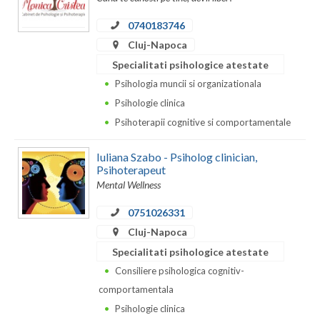
Dolj
0740183746
Galati
Cluj-Napoca
Giurgiu
Specialitati psihologice atestate
Psihologia muncii si organizationala
Gorj
Psihologie clinica
Harghita
Psihoterapii cognitive si comportamentale
Hunedoara
Iuliana Szabo - Psiholog clinician,
Psihoterapeut
Ialomita
Mental Wellness
Iasi
0751026331
Ilfov
Cluj-Napoca
Specialitati psihologice atestate
Maramures
Consiliere psihologica cognitiv-
Mehedinti
comportamentala
Psihologie clinica
Mures