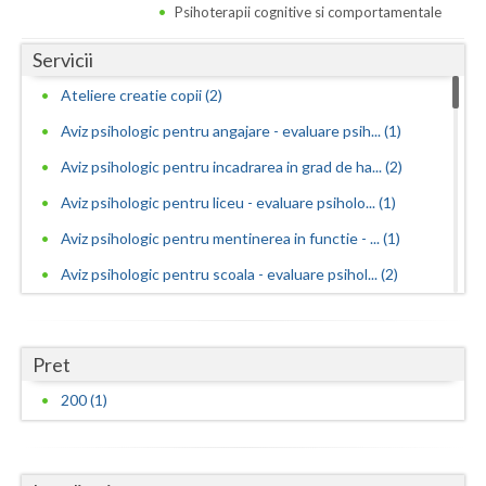
Psihoterapii cognitive si comportamentale
Neamt
Servicii
Olt
Ateliere creatie copii (2)
Prahova
Aviz psihologic pentru angajare - evaluare psih... (1)
Aviz psihologic pentru incadrarea in grad de ha... (2)
Salaj
Aviz psihologic pentru liceu - evaluare psiholo... (1)
Satu-Mare
Aviz psihologic pentru mentinerea in functie - ... (1)
Sibiu
Aviz psihologic pentru scoala - evaluare psihol... (2)
Suceava
Aviz psihologic si evaluare clinica la cerere c... (2)
Teleorman
Avize psihologice necesare la angajare si menti... (2)
Pret
Consiliere in cariera si orientare vocationala (1)
Timis
200 (1)
Consiliere psihologica (4)
Tulcea
Consiliere psihologica in vederea integrarii so... (1)
Valcea