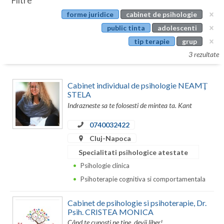
Filtre
Botosani
forme juridice
cabinet de psihologie
Evenimente
Braila
public tinta
adolescenti
Cabinet
tip terapie
grup
Brasov
3 rezultate
Membri
Bucuresti
Cabinet individual de psihologie NEAMŢ
Buzau
STELA
Indrazneste sa te folosesti de mintea ta. Kant
Calarasi
0740032422
Caras-Severin
Cluj-Napoca
Cluj
Specialitati psihologice atestate
Psihologie clinica
Constanta
Psihoterapie cognitiva si comportamentala
Covasna
Cabinet de psihologie si psihoterapie, Dr.
Dambovita
Psih. CRISTEA MONICA
Când te cunosti pe tine, devii liber!