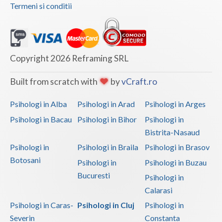
Interventie psihoterapeutica in tulburarea Rett (2)
Termeni si conditii
Interventie psihoterapeutica in tulburarea Tour... (1)
Interventie psihoterapeutica in tulburarea algica (1)
Interventie psihoterapeutica in tulburarea autista (1)
Copyright 2026 Reframing SRL
Interventie psihoterapeutica in tulburarea citi... (1)
Built from scratch with
by
vCraft.ro
Interventie psihoterapeutica in tulburarea cont... (3)
Interventie psihoterapeutica in tulburarea de c... (3)
Psihologi in Alba
Psihologi in Arad
Psihologi in Arges
Psihologi in Bacau
Psihologi in Bihor
Psihologi in
Interventie psihoterapeutica in tulburarea de c... (3)
Bistrita-Nasaud
Interventie psihoterapeutica in tulburarea de l... (1)
Psihologi in
Psihologi in Braila
Psihologi in Brasov
Interventie psihoterapeutica in tulburarea de s... (3)
Botosani
Psihologi in
Psihologi in Buzau
Interventie psihoterapeutica in tulburarea dism... (3)
Bucuresti
Psihologi in
Interventie psihoterapeutica in tulburarea fono... (1)
Calarasi
Interventie psihoterapeutica in tulburarea opoz... (3)
Psihologi in Caras-
Psihologi in Cluj
Psihologi in
Severin
Constanta
Interventie psihoterapeutica in tulburari ale c... (4)