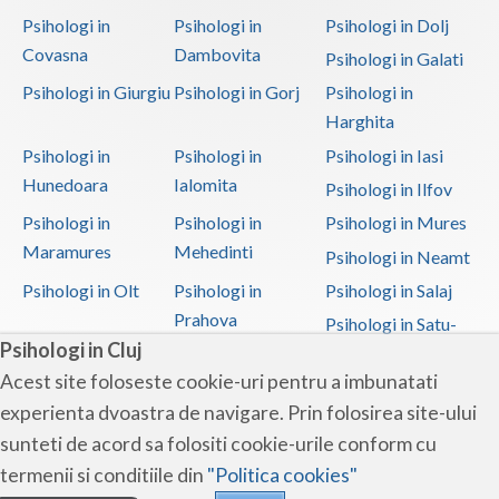
Psihologi in
Psihologi in
Psihologi in Dolj
Logopedie - Interventie psihoterapeutica in bal... (1)
Covasna
Dambovita
Psihologi in Galati
Logoterapie (1)
Psihologi in Giurgiu
Psihologi in Gorj
Psihologi in
Logoterapie in tulburarile de comunicare (2)
Harghita
Practica pentru studentii facultatilor de psiho... (2)
Psihologi in
Psihologi in
Psihologi in Iasi
Psihodiagnostic si evaluare clinica (3)
Hunedoara
Ialomita
Psihologi in Ilfov
Psihoterapie - Interventie psihoterapeutica in ... (3)
Psihologi in
Psihologi in
Psihologi in Mures
Psihoterapie - Interventie psihoterapeutica in ... (4)
Maramures
Mehedinti
Psihologi in Neamt
Psihoterapie - Interventie psihoterapeutica in ... (4)
Psihologi in Olt
Psihologi in
Psihologi in Salaj
Prahova
Psihoterapie - Interventie psihoterapeutica in ... (3)
Psihologi in Satu-
Psihologi in Cluj
Mare
Psihoterapie - Interventie psihoterapeutica in ... (4)
Acest site foloseste cookie-uri pentru a imbunatati
Psihologi in Sibiu
Psihologi in
Psihologi in
Psihoterapie - Interventie psihoterapeutica in ... (3)
experienta dvoastra de navigare. Prin folosirea site-ului
Suceava
Teleorman
Psihoterapie - Interventie psihoterapeutica in ... (3)
sunteti de acord sa folositi cookie-urile conform cu
Psihologi in Timis
Psihologi in Tulcea
Psihologi in Valcea
Psihoterapie - Interventie psihoterapeutica in ... (4)
termenii si conditiile din
"Politica cookies"
Psihologi in Vaslui
Psihologi in