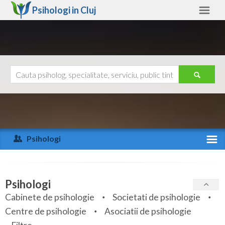
Psihologi in
Cluj
Cluj
Alte judete
Ajutor
Contact
Alba
Arad
Psihologi
Arges
Activitate recenta
Bacau
Specialitati
Psihologi
Bihor
Cabinete de psihologie
Societati de psihologie
Servicii
Centre de psihologie
Asociatii de psihologie
Bistrita-Nasaud
Articole