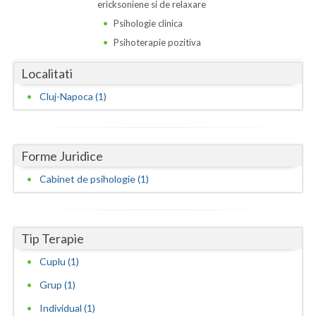
Dolj
ericksoniene si de relaxare
Psihologie clinica
Galati
Psihoterapie pozitiva
Giurgiu
Localitati
Gorj
Cluj-Napoca (1)
Harghita
Hunedoara
Forme Juridice
Ialomita
Cabinet de psihologie (1)
Iasi
Ilfov
Tip Terapie
Maramures
Cuplu (1)
Grup (1)
Mehedinti
Individual (1)
Mures