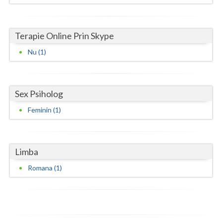
Neamt
Terapie Online Prin Skype
Olt
Nu (1)
Prahova
Salaj
Sex Psiholog
Satu-Mare
Feminin (1)
Sibiu
Suceava
Limba
Teleorman
Romana (1)
Timis
Tulcea
Valcea