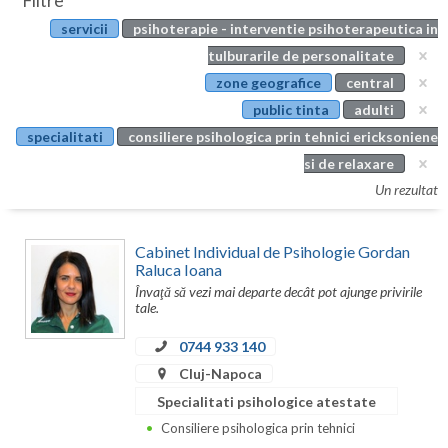
Filtre
Botosani
servicii
psihoterapie - interventie psihoterapeutica in
Evenimente
Braila
tulburarile de personalitate
Cabinet
zone geografice
central
Brasov
public tinta
adulti
Membri
Bucuresti
specialitati
consiliere psihologica prin tehnici ericksoniene
si de relaxare
Buzau
Un rezultat
Calarasi
Cabinet Individual de Psihologie Gordan
Caras-Severin
Raluca Ioana
Învaţă să vezi mai departe decât pot ajunge privirile
Cluj
tale.
Constanta
0744 933 140
Covasna
Cluj-Napoca
Specialitati psihologice atestate
Dambovita
Consiliere psihologica prin tehnici