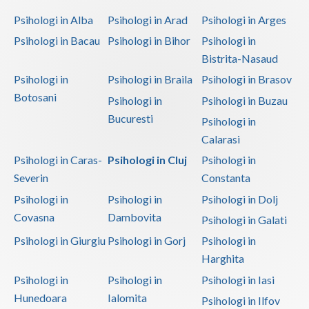
Psihologi in Alba
Psihologi in Arad
Psihologi in Arges
Psihologi in Bacau
Psihologi in Bihor
Psihologi in
Bistrita-Nasaud
Psihologi in
Psihologi in Braila
Psihologi in Brasov
Botosani
Psihologi in
Psihologi in Buzau
Bucuresti
Psihologi in
Calarasi
Psihologi in Caras-
Psihologi in Cluj
Psihologi in
Severin
Constanta
Psihologi in
Psihologi in
Psihologi in Dolj
Covasna
Dambovita
Psihologi in Galati
Psihologi in Giurgiu
Psihologi in Gorj
Psihologi in
Harghita
Psihologi in
Psihologi in
Psihologi in Iasi
Hunedoara
Ialomita
Psihologi in Ilfov