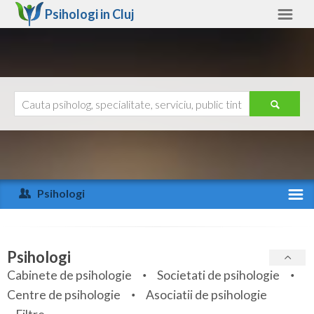
Psihologi in
Cluj
Cluj
Alte judete
Ajutor
Contact
Alba
Arad
Psihologi
Arges
Activitate recenta
Bacau
Specialitati
Psihologi
Bihor
Cabinete de psihologie
Societati de psihologie
Servicii
Centre de psihologie
Asociatii de psihologie
Bistrita-Nasaud
Articole