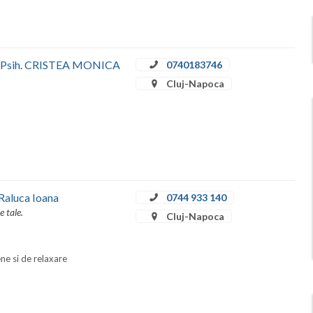
Dr. Psih. CRISTEA MONICA
0740183746
Cluj-Napoca
Raluca Ioana
0744 933 140
e tale.
Cluj-Napoca
ene si de relaxare