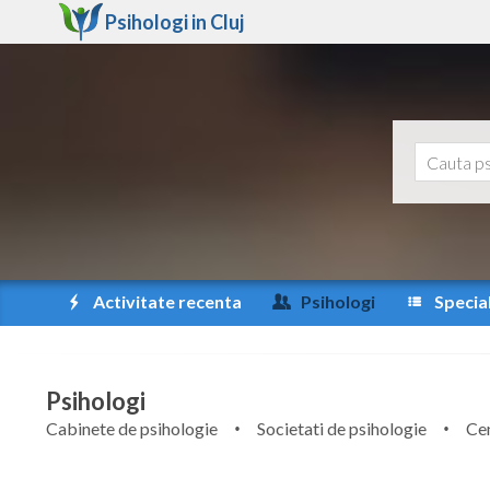
Psihologi in
Cluj
Activitate recenta
Psihologi
Special
Psihologi
Cabinete de psihologie
Societati de psihologie
Cen