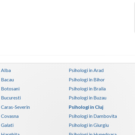
n Alba
Psihologi in Arad
n Bacau
Psihologi in Bihor
n Botosani
Psihologi in Braila
n Bucuresti
Psihologi in Buzau
n Caras-Severin
Psihologi in Cluj
n Covasna
Psihologi in Dambovita
 Galati
Psihologi in Giurgiu
n Harghita
Psihologi in Hunedoara