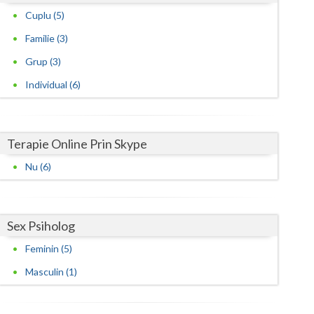
Cuplu (5)
Satu-Mare
Familie (3)
Sibiu
Grup (3)
Suceava
Individual (6)
Teleorman
Timis
Terapie Online Prin Skype
Tulcea
Nu (6)
Valcea
Vaslui
Sex Psiholog
Feminin (5)
Vrancea
Masculin (1)