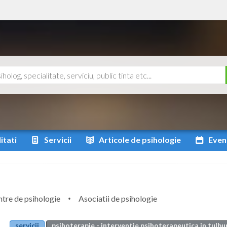
itati
Servicii
Articole
de psihologie
Even
tre de psihologie
Asociatii de psihologie
servicii
psihoterapie - interventie psihoterapeutica in tulbu