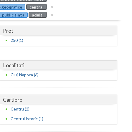
Buzau
 geografice
central
public tinta
adulti
Calarasi
Caras-Severin
Pret
Cluj
250 (1)
Constanta
Covasna
Localitati
Dambovita
Cluj-Napoca (6)
Dolj
Galati
Cartiere
Centru (2)
Giurgiu
Centrul Istoric (1)
Gorj