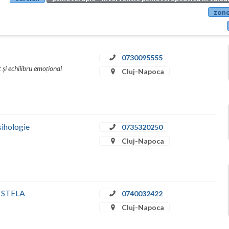
zone
0730095555
 și echilibru emoțional
Cluj-Napoca
sihologie
0735320250
Cluj-Napoca
Ţ STELA
0740032422
Cluj-Napoca