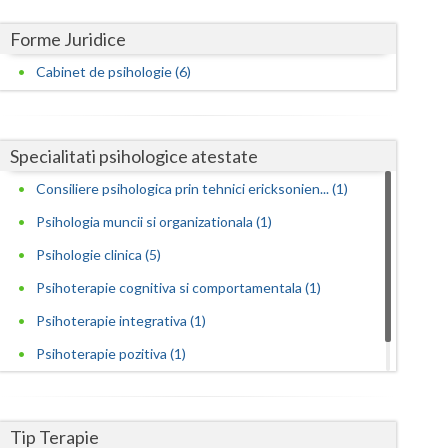
Harghita
Forme Juridice
Hunedoara
Cabinet de psihologie (6)
Ialomita
Iasi
Specialitati psihologice atestate
Ilfov
Consiliere psihologica prin tehnici ericksonien... (1)
Maramures
Psihologia muncii si organizationala (1)
Mehedinti
Psihologie clinica (5)
Mures
Psihoterapie cognitiva si comportamentala (1)
Psihoterapie integrativa (1)
Neamt
Psihoterapie pozitiva (1)
Olt
Psihoterapii cognitive si comportamentale (2)
Prahova
Tip Terapie
Salaj