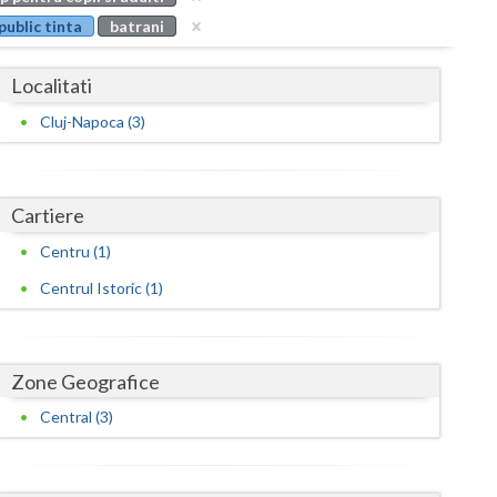
Buzau
public tinta
batrani
Calarasi
Localitati
Caras-Severin
Cluj-Napoca (3)
Cluj
Constanta
Cartiere
Covasna
Centru (1)
Dambovita
Centrul Istoric (1)
Dolj
Galati
Zone Geografice
Giurgiu
Central (3)
Gorj