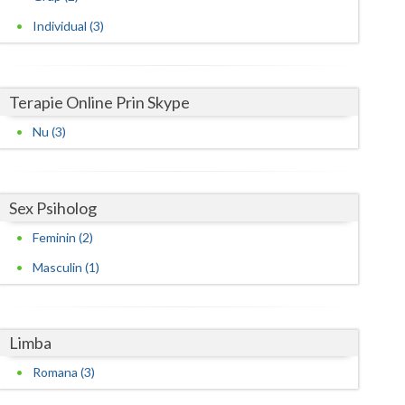
Individual (3)
Satu-Mare
Sibiu
Terapie Online Prin Skype
Suceava
Nu (3)
Teleorman
Timis
Sex Psiholog
Tulcea
Feminin (2)
Valcea
Masculin (1)
Vaslui
Vrancea
Limba
Romana (3)