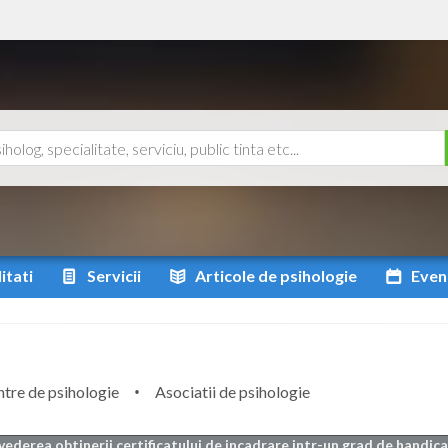
itati
Servicii
Articole
de psihologie
Even
tre de psihologie
Asociatii de psihologie
vederea obtinerii certificatului de incadrare intr-un grad de handicap