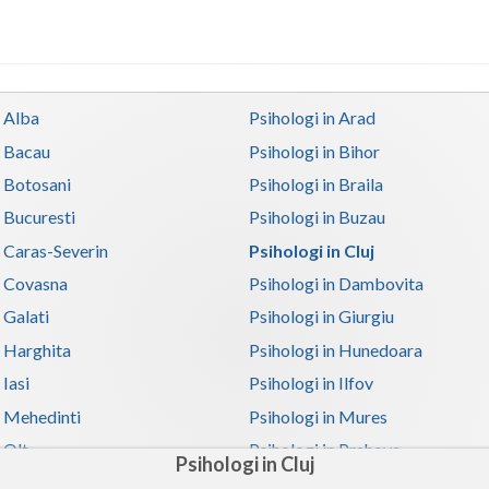
n Alba
Psihologi in Arad
n Bacau
Psihologi in Bihor
n Botosani
Psihologi in Braila
n Bucuresti
Psihologi in Buzau
n Caras-Severin
Psihologi in Cluj
n Covasna
Psihologi in Dambovita
 Galati
Psihologi in Giurgiu
n Harghita
Psihologi in Hunedoara
 Iasi
Psihologi in Ilfov
n Mehedinti
Psihologi in Mures
 Olt
Psihologi in Prahova
Psihologi in Cluj
n Satu-Mare
Psihologi in Sibiu