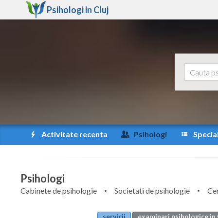
Psihologi in
Cluj
Activitate recenta
Psihologi
Special
Psihologi
Cabinete de psihologie
Societati de psihologie
Cen
servicii
examinari psihologice in 