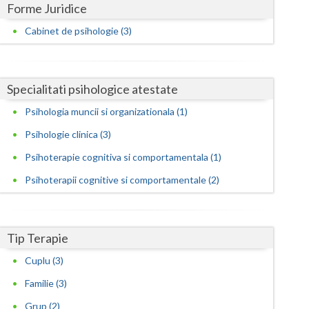
Harghita
Forme Juridice
Hunedoara
Cabinet de psihologie (3)
Ialomita
Iasi
Specialitati psihologice atestate
Psihologia muncii si organizationala (1)
Ilfov
Psihologie clinica (3)
Maramures
Psihoterapie cognitiva si comportamentala (1)
Mehedinti
Psihoterapii cognitive si comportamentale (2)
Mures
Neamt
Tip Terapie
Olt
Cuplu (3)
Prahova
Familie (3)
Grup (2)
Salaj