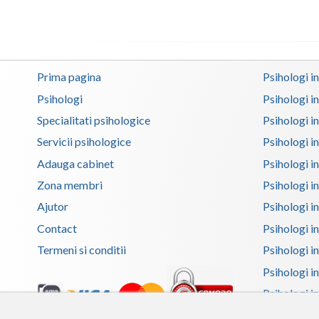
Prima pagina
Psihologi i
Psihologi
Psihologi i
Specialitati psihologice
Psihologi i
Servicii psihologice
Psihologi i
Adauga cabinet
Psihologi i
Zona membri
Psihologi i
Ajutor
Psihologi in
Contact
Psihologi i
Termeni si conditii
Psihologi in
Psihologi i
Psihologi in
Psihologi i