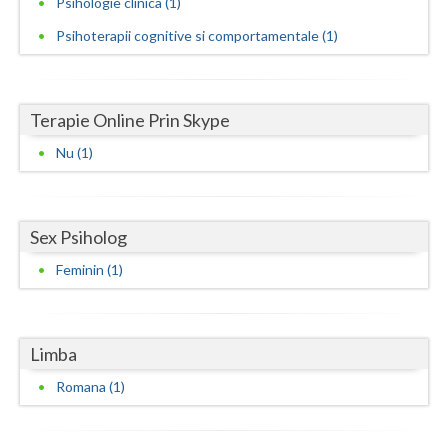
Psihologie clinica (1)
Neamt
Psihoterapii cognitive si comportamentale (1)
Olt
Prahova
Terapie Online Prin Skype
Nu (1)
Salaj
Satu-Mare
Sex Psiholog
Sibiu
Feminin (1)
Suceava
Teleorman
Limba
Timis
Romana (1)
Tulcea
Valcea