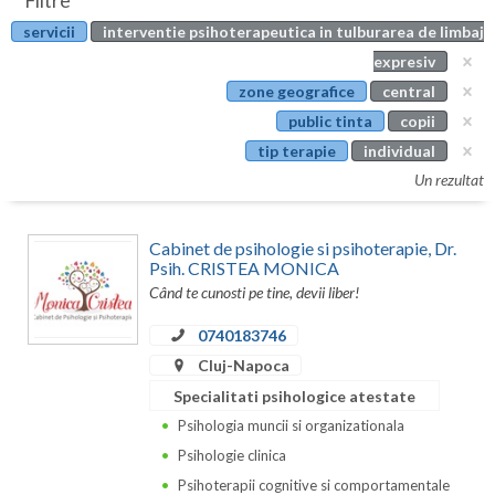
Filtre
Botosani
servicii
interventie psihoterapeutica in tulburarea de limbaj
Evenimente
Braila
expresiv
Cabinet
zone geografice
central
Brasov
public tinta
copii
Membri
Bucuresti
tip terapie
individual
Un rezultat
Buzau
Calarasi
Cabinet de psihologie si psihoterapie, Dr.
Psih. CRISTEA MONICA
Caras-Severin
Când te cunosti pe tine, devii liber!
Cluj
0740183746
Cluj-Napoca
Constanta
Specialitati psihologice atestate
Covasna
Psihologia muncii si organizationala
Dambovita
Psihologie clinica
Psihoterapii cognitive si comportamentale