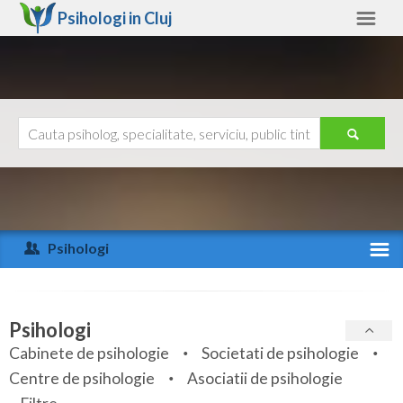
Psihologi in
Cluj
Cluj
Alte judete
Ajutor
Contact
Alba
Arad
Psihologi
Arges
Activitate recenta
Bacau
Specialitati
Psihologi
Bihor
Cabinete de psihologie
Societati de psihologie
Servicii
Centre de psihologie
Asociatii de psihologie
Bistrita-Nasaud
Articole