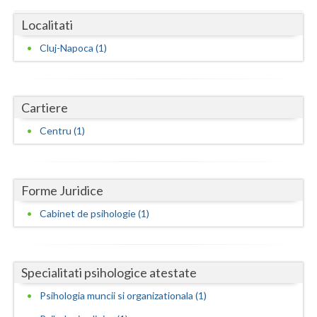
Dolj
Localitati
Galati
Cluj-Napoca (1)
Giurgiu
Gorj
Cartiere
Harghita
Centru (1)
Hunedoara
Ialomita
Forme Juridice
Iasi
Cabinet de psihologie (1)
Ilfov
Maramures
Specialitati psihologice atestate
Mehedinti
Psihologia muncii si organizationala (1)
Mures