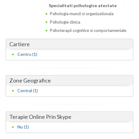
Dolj
Specialitati psihologice atestate
Galati
Psihologia muncii si organizationala
Psihologie clinica
Giurgiu
Psihoterapii cognitive si comportamentale
Gorj
Cartiere
Harghita
Centru (1)
Hunedoara
Ialomita
Zone Geografice
Iasi
Central (1)
Ilfov
Maramures
Terapie Online Prin Skype
Mehedinti
Nu (1)
Mures