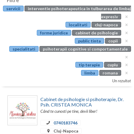
Filtre
Botosani
servicii
interventie psihoterapeutica in tulburarea de limbaj
Evenimente
Braila
expresiv
Cabinet
localitati
cluj-napoca
Brasov
forme juridice
cabinet de psihologie
Membri
Bucuresti
public tinta
copii
specialitati
psihoterapii cognitive si comportamentale
Buzau
Calarasi
tip terapie
cuplu
limba
romana
Caras-Severin
Un rezultat
Cluj
Cabinet de psihologie si psihoterapie, Dr.
Constanta
Psih. CRISTEA MONICA
Când te cunosti pe tine, devii liber!
Covasna
0740183746
Dambovita
Cluj-Napoca