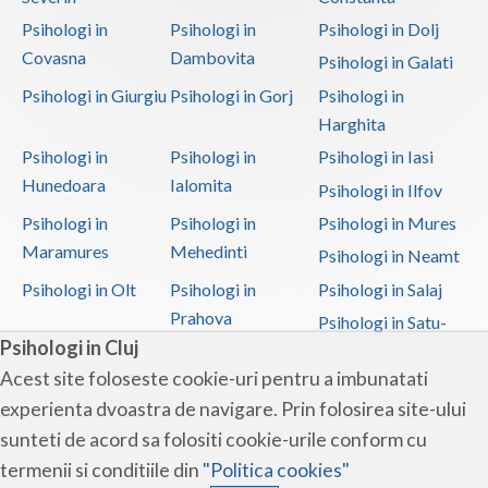
Psihologi in
Psihologi in
Psihologi in Dolj
Covasna
Dambovita
Psihologi in Galati
Psihologi in Giurgiu
Psihologi in Gorj
Psihologi in
Harghita
Psihologi in
Psihologi in
Psihologi in Iasi
Hunedoara
Ialomita
Psihologi in Ilfov
Psihologi in
Psihologi in
Psihologi in Mures
Maramures
Mehedinti
Psihologi in Neamt
Psihologi in Olt
Psihologi in
Psihologi in Salaj
Prahova
Psihologi in Satu-
Psihologi in Cluj
Mare
Acest site foloseste cookie-uri pentru a imbunatati
Psihologi in Sibiu
Psihologi in
Psihologi in
experienta dvoastra de navigare. Prin folosirea site-ului
Suceava
Teleorman
sunteti de acord sa folositi cookie-urile conform cu
Psihologi in Timis
Psihologi in Tulcea
Psihologi in Valcea
termenii si conditiile din
"Politica cookies"
Psihologi in Vaslui
Psihologi in