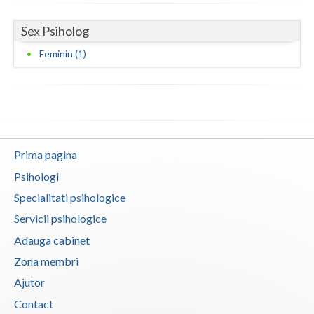
Neamt
Sex Psiholog
Olt
Feminin (1)
Prahova
Salaj
Satu-Mare
Prima pagina
Sibiu
Psihologi
Suceava
Specialitati psihologice
Servicii psihologice
Teleorman
Adauga cabinet
Timis
Zona membri
Tulcea
Ajutor
Contact
Valcea