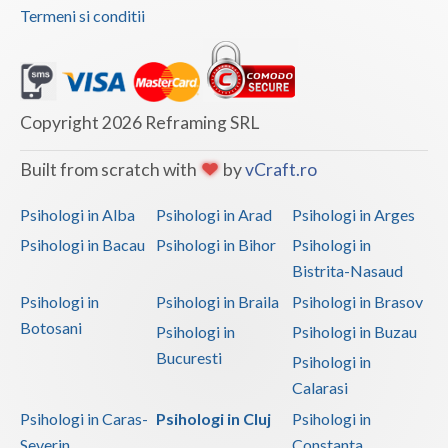
Termeni si conditii
Vaslui
Vrancea
Copyright 2026 Reframing SRL
Built from scratch with
by
vCraft.ro
Psihologi in Alba
Psihologi in Arad
Psihologi in Arges
Psihologi in Bacau
Psihologi in Bihor
Psihologi in
Bistrita-Nasaud
Psihologi in
Psihologi in Braila
Psihologi in Brasov
Botosani
Psihologi in
Psihologi in Buzau
Bucuresti
Psihologi in
Calarasi
Psihologi in Caras-
Psihologi in Cluj
Psihologi in
Severin
Constanta