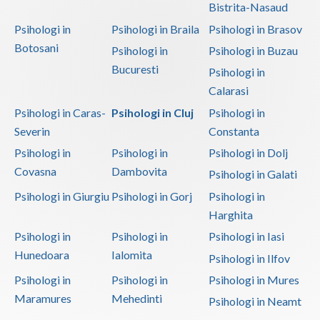
Bistrita-Nasaud
Psihologi in
Psihologi in Braila
Psihologi in Brasov
Botosani
Psihologi in
Psihologi in Buzau
Bucuresti
Psihologi in
Calarasi
Psihologi in Caras-
Psihologi in Cluj
Psihologi in
Severin
Constanta
Psihologi in
Psihologi in
Psihologi in Dolj
Covasna
Dambovita
Psihologi in Galati
Psihologi in Giurgiu
Psihologi in Gorj
Psihologi in
Harghita
Psihologi in
Psihologi in
Psihologi in Iasi
Hunedoara
Ialomita
Psihologi in Ilfov
Psihologi in
Psihologi in
Psihologi in Mures
Maramures
Mehedinti
Psihologi in Neamt