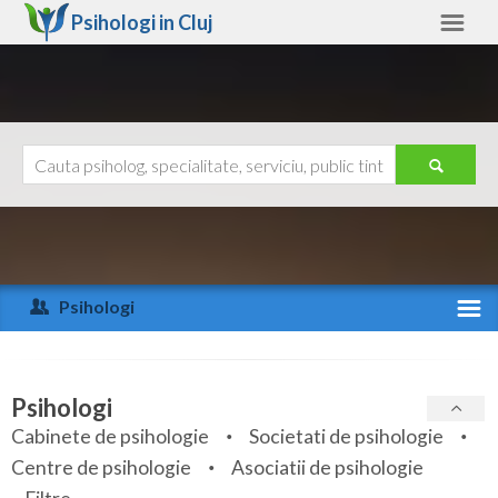
Psihologi in
Cluj
Cluj
Alte judete
Ajutor
Contact
Alba
Arad
Psihologi
Arges
Activitate recenta
Bacau
Specialitati
Psihologi
Bihor
Cabinete de psihologie
Societati de psihologie
Servicii
Centre de psihologie
Asociatii de psihologie
Bistrita-Nasaud
Articole