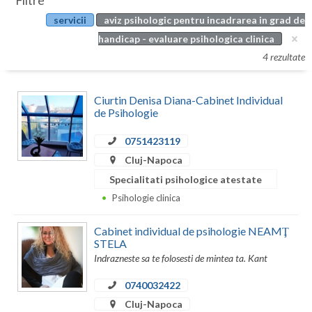
Filtre
Botosani
servicii
aviz psihologic pentru incadrarea in grad de
Evenimente
Braila
handicap - evaluare psihologica clinica
Cabinet
4 rezultate
Brasov
Membri
Bucuresti
Ciurtin Denisa Diana-Cabinet Individual
de Psihologie
Buzau
0751423119
Calarasi
Cluj-Napoca
Caras-Severin
Specialitati psihologice atestate
Psihologie clinica
Cluj
Cabinet individual de psihologie NEAMŢ
Constanta
STELA
Indrazneste sa te folosesti de mintea ta. Kant
Covasna
0740032422
Dambovita
Cluj-Napoca