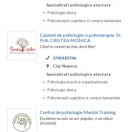
Dolj
Specialitati psihologice atestate
Galati
Psihologie clinica
Psihoterapie cognitiva si comportamentala
Giurgiu
Cabinet de psihologie si psihoterapie, Dr.
Gorj
Psih. CRISTEA MONICA
Când te cunosti pe tine, devii liber!
Harghita
0740183746
Hunedoara
Cluj-Napoca
Ialomita
Specialitati psihologice atestate
Psihologia muncii si organizationala
Iasi
Psihologie clinica
Ilfov
Psihoterapii cognitive si comportamentale
Maramures
Centrul de psihologie Mental Training
Excelenta nu este un act singular, ci un obicei
Mehedinti
(Aristotel)
Mures