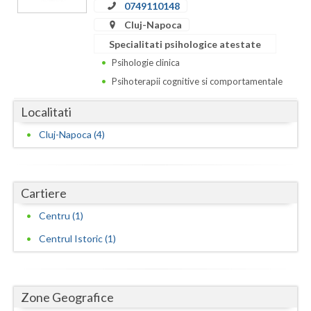
0749110148
Cluj-Napoca
Neamt
Specialitati psihologice atestate
Olt
Psihologie clinica
Prahova
Psihoterapii cognitive si comportamentale
Salaj
Localitati
Cluj-Napoca (4)
Satu-Mare
Sibiu
Cartiere
Suceava
Centru (1)
Teleorman
Centrul Istoric (1)
Timis
Tulcea
Zone Geografice
Valcea