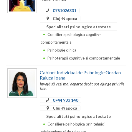
Dolj
0751026331
Galati
Cluj-Napoca
Giurgiu
Specialitati psihologice atestate
Consiliere psihologica cognitiv-
Gorj
comportamentala
Harghita
Psihologie clinica
Psihoterapii cognitive si comportamentale
Hunedoara
Ialomita
Cabinet Individual de Psihologie Gordan
Raluca Ioana
Iasi
Învaţă să vezi mai departe decât pot ajunge privirile
tale.
Ilfov
0744 933 140
Maramures
Cluj-Napoca
Specialitati psihologice atestate
Mehedinti
Consiliere psihologica prin tehnici
Mures
ericksoniene si de relaxare