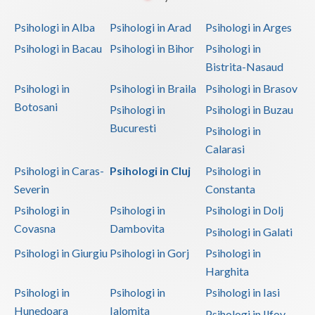
Psihologi in Alba
Psihologi in Arad
Psihologi in Arges
Psihologi in Bacau
Psihologi in Bihor
Psihologi in
Bistrita-Nasaud
Psihologi in
Psihologi in Braila
Psihologi in Brasov
Botosani
Psihologi in
Psihologi in Buzau
Bucuresti
Psihologi in
Calarasi
Psihologi in Caras-
Psihologi in Cluj
Psihologi in
Severin
Constanta
Psihologi in
Psihologi in
Psihologi in Dolj
Covasna
Dambovita
Psihologi in Galati
Psihologi in Giurgiu
Psihologi in Gorj
Psihologi in
Harghita
Psihologi in
Psihologi in
Psihologi in Iasi
Hunedoara
Ialomita
Psihologi in Ilfov