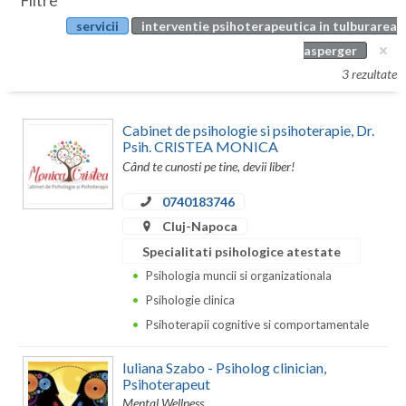
Filtre
Botosani
servicii
interventie psihoterapeutica in tulburarea
Evenimente
Braila
asperger
Cabinet
3 rezultate
Brasov
Membri
Bucuresti
Cabinet de psihologie si psihoterapie, Dr.
Psih. CRISTEA MONICA
Buzau
Când te cunosti pe tine, devii liber!
Calarasi
0740183746
Cluj-Napoca
Caras-Severin
Specialitati psihologice atestate
Cluj
Psihologia muncii si organizationala
Psihologie clinica
Constanta
Psihoterapii cognitive si comportamentale
Covasna
Iuliana Szabo - Psiholog clinician,
Dambovita
Psihoterapeut
Mental Wellness