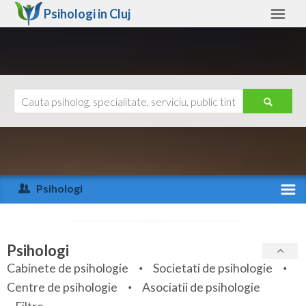
Psihologi in
Cluj
Cluj
Alte judete
Ajutor
Contact
Alba
Arad
Psihologi
Arges
Activitate recenta
Bacau
Specialitati
Psihologi
Bihor
Cabinete de psihologie
Societati de psihologie
Servicii
Centre de psihologie
Asociatii de psihologie
Bistrita-Nasaud
Articole