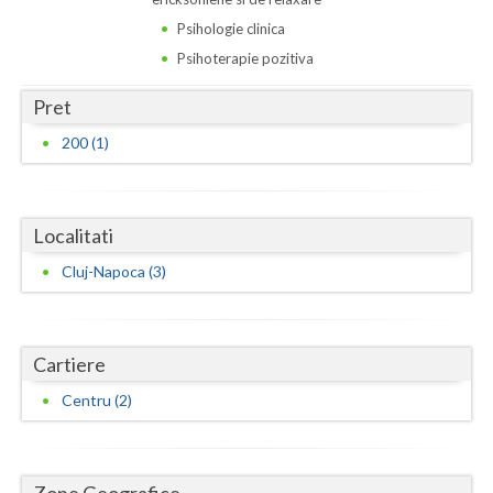
Psihologie clinica
Neamt
Psihoterapie pozitiva
Olt
Pret
Prahova
200 (1)
Salaj
Satu-Mare
Localitati
Sibiu
Cluj-Napoca (3)
Suceava
Teleorman
Cartiere
Timis
Centru (2)
Tulcea
Valcea
Zone Geografice