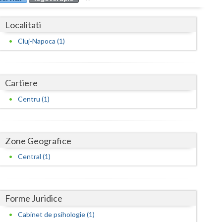
Buzau
Localitati
Calarasi
Cluj-Napoca (1)
Caras-Severin
Cluj
Cartiere
Constanta
Centru (1)
Covasna
Dambovita
Zone Geografice
Dolj
Central (1)
Galati
Giurgiu
Forme Juridice
Gorj
Cabinet de psihologie (1)