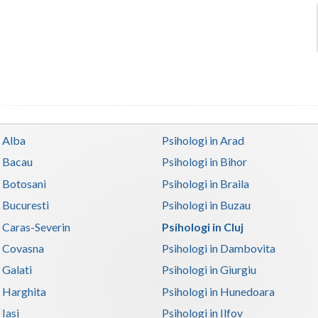
n Alba
Psihologi in Arad
n Bacau
Psihologi in Bihor
n Botosani
Psihologi in Braila
n Bucuresti
Psihologi in Buzau
n Caras-Severin
Psihologi in Cluj
n Covasna
Psihologi in Dambovita
 Galati
Psihologi in Giurgiu
n Harghita
Psihologi in Hunedoara
 Iasi
Psihologi in Ilfov