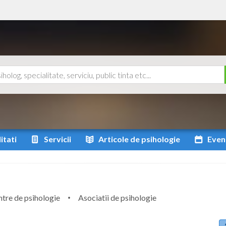
itati
Servicii
Articole
de psihologie
Even
tre de psihologie
Asociatii de psihologie