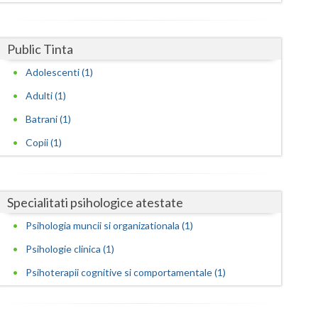
Harghita
Hunedoara
Public Tinta
Ialomita
Adolescenti (1)
Iasi
Adulti (1)
Ilfov
Batrani (1)
Copii (1)
Maramures
Mehedinti
Specialitati psihologice atestate
Mures
Psihologia muncii si organizationala (1)
Neamt
Psihologie clinica (1)
Olt
Psihoterapii cognitive si comportamentale (1)
Prahova
Salaj