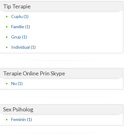
Tip Terapie
Satu-Mare
Cuplu (1)
Sibiu
Familie (1)
Suceava
Grup (1)
Individual (1)
Teleorman
Timis
Terapie Online Prin Skype
Tulcea
Nu (1)
Valcea
Vaslui
Sex Psiholog
Vrancea
Feminin (1)