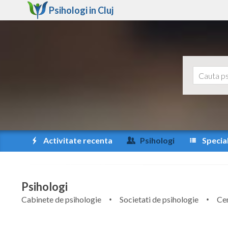
Psihologi in
Cluj
Activitate recenta
Psihologi
Special
Psihologi
Cabinete de psihologie
Societati de psihologie
Cen