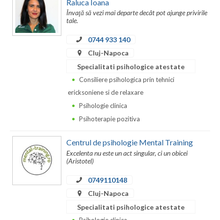
Raluca Ioana
Învaţă să vezi mai departe decât pot ajunge privirile
Neamt
tale.
Olt
0744 933 140
Cluj-Napoca
Prahova
Specialitati psihologice atestate
Salaj
Consiliere psihologica prin tehnici
ericksoniene si de relaxare
Satu-Mare
Psihologie clinica
Sibiu
Psihoterapie pozitiva
Suceava
Centrul de psihologie Mental Training
Excelenta nu este un act singular, ci un obicei
Teleorman
(Aristotel)
Timis
0749110148
Cluj-Napoca
Tulcea
Specialitati psihologice atestate
Valcea
Psihologie clinica