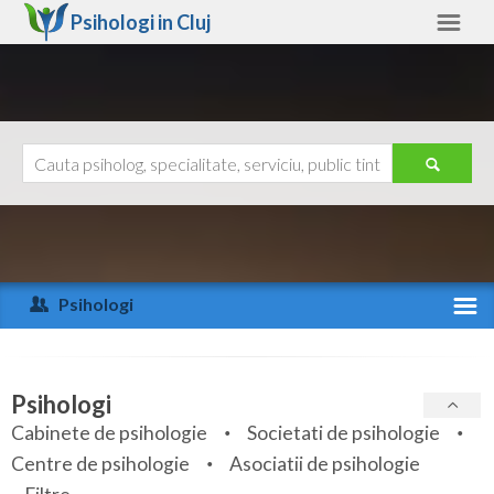
Psihologi in
Cluj
Cluj
Alte judete
Ajutor
Contact
Alba
Arad
Psihologi
Arges
Activitate recenta
Bacau
Specialitati
Psihologi
Bihor
Cabinete de psihologie
Societati de psihologie
Servicii
Centre de psihologie
Asociatii de psihologie
Bistrita-Nasaud
Articole