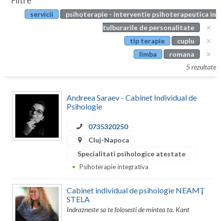
Filtre
Botosani
servicii
psihoterapie - interventie psihoterapeutica in
Evenimente
Braila
tulburarile de personalitate
Cabinet
tip terapie
cuplu
Brasov
limba
romana
Membri
Bucuresti
5 rezultate
Buzau
Andreea Saraev - Cabinet Individual de
Calarasi
Psihologie
Caras-Severin
0735320250
Cluj-Napoca
Cluj
Specialitati psihologice atestate
Constanta
Psihoterapie integrativa
Covasna
Cabinet individual de psihologie NEAMŢ
STELA
Dambovita
Indrazneste sa te folosesti de mintea ta. Kant