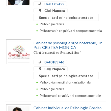
Dolj
0740032422
Cluj-Napoca
Galati
Specialitati psihologice atestate
Giurgiu
Psihologie clinica
Gorj
Psihoterapie cognitiva si comportamentala
Harghita
Cabinet de psihologie si psihoterapie, Dr.
Psih. CRISTEA MONICA
Hunedoara
Când te cunosti pe tine, devii liber!
Ialomita
0740183746
Cluj-Napoca
Iasi
Specialitati psihologice atestate
Ilfov
Psihologia muncii si organizationala
Psihologie clinica
Maramures
Psihoterapii cognitive si comportamentale
Mehedinti
Cabinet Individual de Psihologie Gordan
Mures