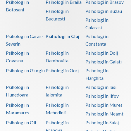
Psihologi in
Psihologi in Braila
Psihologi in Brasov
Botosani
Psihologi in
Psihologi in Buzau
Bucuresti
Psihologi in
Calarasi
Psihologi in Caras-
Psihologi in Cluj
Psihologi in
Severin
Constanta
Psihologi in
Psihologi in
Psihologi in Dolj
Covasna
Dambovita
Psihologi in Galati
Psihologi in Giurgiu
Psihologi in Gorj
Psihologi in
Harghita
Psihologi in
Psihologi in
Psihologi in Iasi
Hunedoara
Ialomita
Psihologi in Ilfov
Psihologi in
Psihologi in
Psihologi in Mures
Maramures
Mehedinti
Psihologi in Neamt
Psihologi in Olt
Psihologi in
Psihologi in Salaj
Prahova