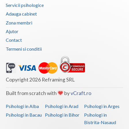
Servicii psihologice
Vaslui
Adauga cabinet
Vrancea
Zona membri
Ajutor
Contact
Termeni si conditii
Copyright 2026 Reframing SRL
Built from scratch with
by
vCraft.ro
Psihologi in Alba
Psihologi in Arad
Psihologi in Arges
Psihologi in Bacau
Psihologi in Bihor
Psihologi in
Bistrita-Nasaud