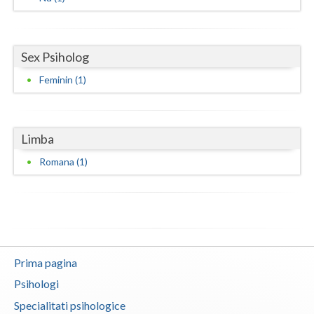
Neamt
Olt
Sex Psiholog
Feminin (1)
Prahova
Salaj
Satu-Mare
Limba
Romana (1)
Sibiu
Suceava
Teleorman
Timis
Prima pagina
Tulcea
Psihologi
Specialitati psihologice
Valcea