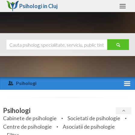
Psihologi in
Cluj
Cluj
Alte judete
Ajutor
Contact
Alba
Arad
Psihologi
Arges
Activitate recenta
Bacau
Specialitati
Psihologi
Bihor
Cabinete de psihologie
Societati de psihologie
Servicii
Centre de psihologie
Asociatii de psihologie
Bistrita-Nasaud
Articole