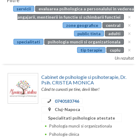
Filtre
Botosani
servicii
evaluarea psihologica a personalului in vederea
Evenimente
Braila
angajarii, mentinerii in functie si schimbarii functiei
Cabinet
zone geografice
central
Brasov
public tinta
adulti
Membri
Bucuresti
specialitati
psihologia muncii si organizationala
tip terapie
cuplu
Buzau
Un rezultat
Calarasi
Cabinet de psihologie si psihoterapie, Dr.
Caras-Severin
Psih. CRISTEA MONICA
Când te cunosti pe tine, devii liber!
Cluj
0740183746
Constanta
Cluj-Napoca
Covasna
Specialitati psihologice atestate
Dambovita
Psihologia muncii si organizationala
Psihologie clinica