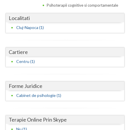
Dolj
Psihoterapii cognitive si comportamentale
Galati
Localitati
Giurgiu
Cluj-Napoca (1)
Gorj
Harghita
Cartiere
Hunedoara
Centru (1)
Ialomita
Iasi
Forme Juridice
Ilfov
Cabinet de psihologie (1)
Maramures
Mehedinti
Terapie Online Prin Skype
Mures
Nu (1)