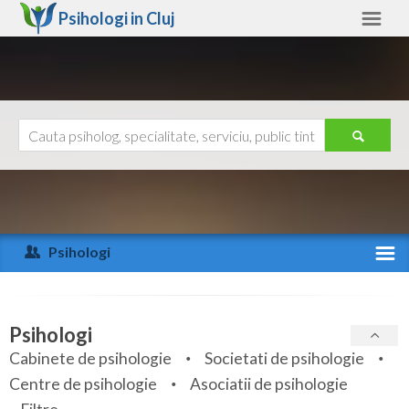
Psihologi in
Cluj
Cluj
Alte judete
Ajutor
Contact
Alba
Arad
Psihologi
Arges
Activitate recenta
Bacau
Specialitati
Psihologi
Bihor
Cabinete de psihologie
Societati de psihologie
Servicii
Centre de psihologie
Asociatii de psihologie
Bistrita-Nasaud
Articole