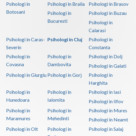
Psihologi in
Psihologi in Braila
Psihologi in Brasov
Botosani
Psihologi in
Psihologi in Buzau
Bucuresti
Psihologi in
Calarasi
Psihologi in Caras-
Psihologi in Cluj
Psihologi in
Severin
Constanta
Psihologi in
Psihologi in
Psihologi in Dolj
Covasna
Dambovita
Psihologi in Galati
Psihologi in Giurgiu
Psihologi in Gorj
Psihologi in
Harghita
Psihologi in
Psihologi in
Psihologi in Iasi
Hunedoara
Ialomita
Psihologi in Ilfov
Psihologi in
Psihologi in
Psihologi in Mures
Maramures
Mehedinti
Psihologi in Neamt
Psihologi in Olt
Psihologi in
Psihologi in Salaj