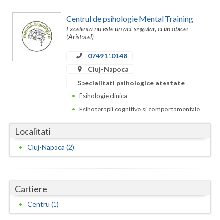
Dolj
Centrul de psihologie Mental Training
Galati
Excelenta nu este un act singular, ci un obicei
(Aristotel)
Giurgiu
0749110148
Gorj
Cluj-Napoca
Harghita
Specialitati psihologice atestate
Psihologie clinica
Hunedoara
Psihoterapii cognitive si comportamentale
Ialomita
Localitati
Iasi
Cluj-Napoca (2)
Ilfov
Maramures
Cartiere
Mehedinti
Centru (1)
Mures