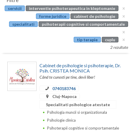
Filtre
Botosani
servicii
interventie psihoterapeutica in kleptomanie
Evenimente
Braila
forme juridice
cabinet de psihologie
Cabinet
specialitati
psihoterapii cognitive si comportamentale
Brasov
Membri
Bucuresti
tip terapie
cuplu
2 rezultate
Buzau
Calarasi
Cabinet de psihologie si psihoterapie, Dr.
Psih. CRISTEA MONICA
Caras-Severin
Când te cunosti pe tine, devii liber!
Cluj
0740183746
Cluj-Napoca
Constanta
Specialitati psihologice atestate
Covasna
Psihologia muncii si organizationala
Psihologie clinica
Dambovita
Psihoterapii cognitive si comportamentale