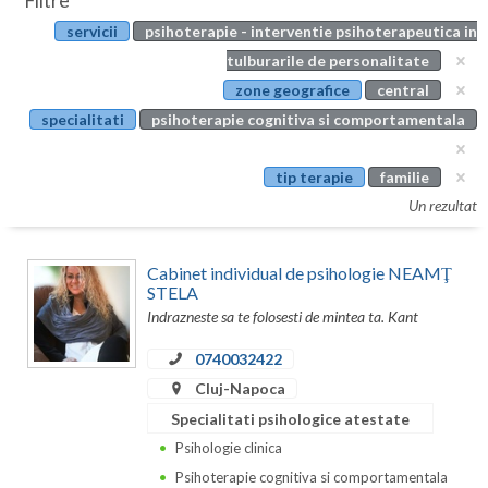
Filtre
Botosani
servicii
psihoterapie - interventie psihoterapeutica in
Evenimente
Braila
tulburarile de personalitate
Cabinet
zone geografice
central
Brasov
specialitati
psihoterapie cognitiva si comportamentala
Membri
Bucuresti
tip terapie
familie
Buzau
Un rezultat
Calarasi
Cabinet individual de psihologie NEAMŢ
Caras-Severin
STELA
Indrazneste sa te folosesti de mintea ta. Kant
Cluj
0740032422
Constanta
Cluj-Napoca
Covasna
Specialitati psihologice atestate
Psihologie clinica
Dambovita
Psihoterapie cognitiva si comportamentala