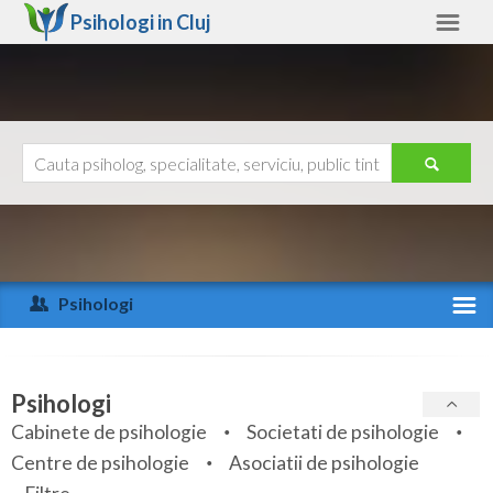
Psihologi in
Cluj
Cluj
Alte judete
Ajutor
Contact
Alba
Arad
Psihologi
Arges
Activitate recenta
Bacau
Specialitati
Psihologi
Bihor
Cabinete de psihologie
Societati de psihologie
Servicii
Centre de psihologie
Asociatii de psihologie
Bistrita-Nasaud
Articole