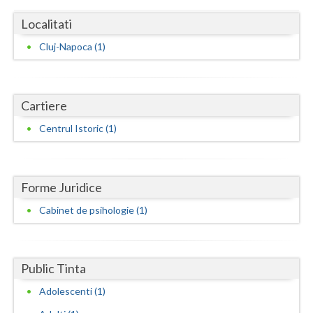
Dolj
Localitati
Galati
Cluj-Napoca (1)
Giurgiu
Gorj
Cartiere
Harghita
Centrul Istoric (1)
Hunedoara
Ialomita
Forme Juridice
Iasi
Cabinet de psihologie (1)
Ilfov
Maramures
Public Tinta
Mehedinti
Adolescenti (1)
Mures