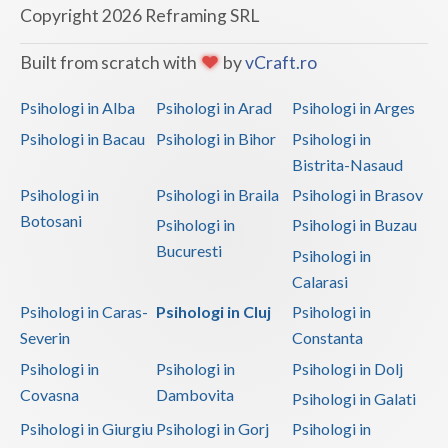
Copyright 2026 Reframing SRL
Built from scratch with
by
vCraft.ro
Psihologi in Alba
Psihologi in Arad
Psihologi in Arges
Psihologi in Bacau
Psihologi in Bihor
Psihologi in
Bistrita-Nasaud
Psihologi in
Psihologi in Braila
Psihologi in Brasov
Botosani
Psihologi in
Psihologi in Buzau
Bucuresti
Psihologi in
Calarasi
Psihologi in Caras-
Psihologi in Cluj
Psihologi in
Severin
Constanta
Psihologi in
Psihologi in
Psihologi in Dolj
Covasna
Dambovita
Psihologi in Galati
Psihologi in Giurgiu
Psihologi in Gorj
Psihologi in