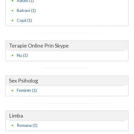
Adulti (1)
Batrani (1)
Neamt
Copii (1)
Olt
Prahova
Terapie Online Prin Skype
Salaj
Nu (1)
Satu-Mare
Sibiu
Sex Psiholog
Suceava
Feminin (1)
Teleorman
Timis
Limba
Tulcea
Romana (1)
Valcea