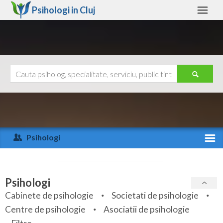
Psihologi in
Cluj
Cluj
Alte judete
Ajutor
Contact
Alba
Arad
Psihologi
Arges
Activitate recenta
Bacau
Specialitati
Psihologi
Bihor
Cabinete de psihologie
Societati de psihologie
Servicii
Centre de psihologie
Asociatii de psihologie
Bistrita-Nasaud
Articole