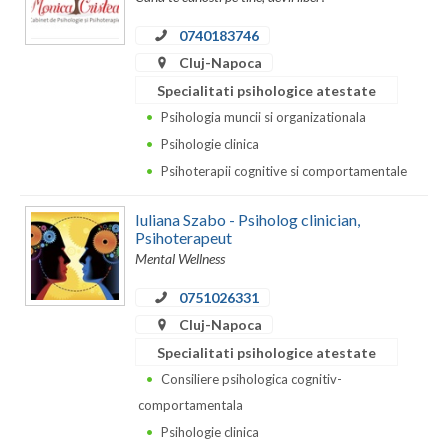
Dolj
0740183746
Galati
Cluj-Napoca
Giurgiu
Specialitati psihologice atestate
Psihologia muncii si organizationala
Gorj
Psihologie clinica
Harghita
Psihoterapii cognitive si comportamentale
Hunedoara
Iuliana Szabo - Psiholog clinician,
Psihoterapeut
Ialomita
Mental Wellness
Iasi
0751026331
Ilfov
Cluj-Napoca
Specialitati psihologice atestate
Maramures
Consiliere psihologica cognitiv-
Mehedinti
comportamentala
Psihologie clinica
Mures