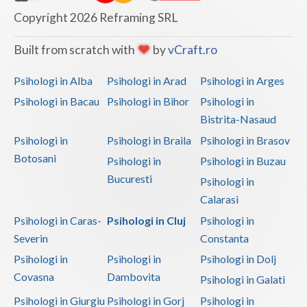
Copyright 2026 Reframing SRL
Built from scratch with
by
vCraft.ro
Psihologi in Alba
Psihologi in Arad
Psihologi in Arges
Psihologi in Bacau
Psihologi in Bihor
Psihologi in
Bistrita-Nasaud
Psihologi in
Psihologi in Braila
Psihologi in Brasov
Botosani
Psihologi in
Psihologi in Buzau
Bucuresti
Psihologi in
Calarasi
Psihologi in Caras-
Psihologi in Cluj
Psihologi in
Severin
Constanta
Psihologi in
Psihologi in
Psihologi in Dolj
Covasna
Dambovita
Psihologi in Galati
Psihologi in Giurgiu
Psihologi in Gorj
Psihologi in