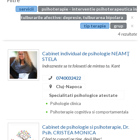
Filtre
Botosani
servicii
psihoterapie - interventie psihoterapeutica in
Evenimente
Braila
tulburarile afective: depresie, tulburarea bipolara
Cabinet
tip terapie
grup
Brasov
4 rezultate
Membri
Bucuresti
Cabinet individual de psihologie NEAMŢ
Buzau
STELA
Indrazneste sa te folosesti de mintea ta. Kant
Calarasi
0740032422
Caras-Severin
Cluj-Napoca
Cluj
Specialitati psihologice atestate
Psihologie clinica
Constanta
Psihoterapie cognitiva si comportamentala
Covasna
Cabinet de psihologie si psihoterapie, Dr.
Dambovita
Psih. CRISTEA MONICA
Când te cunosti pe tine, devii liber!