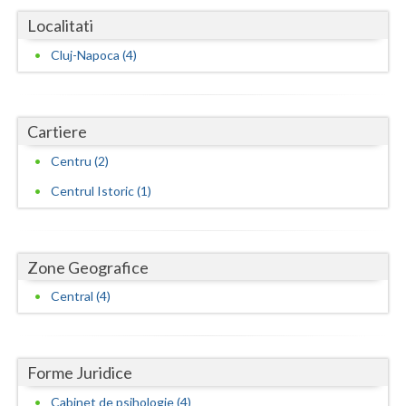
Localitati
Vaslui
Cluj-Napoca (4)
Vrancea
Cartiere
Centru (2)
Centrul Istoric (1)
Zone Geografice
Central (4)
Forme Juridice
Cabinet de psihologie (4)