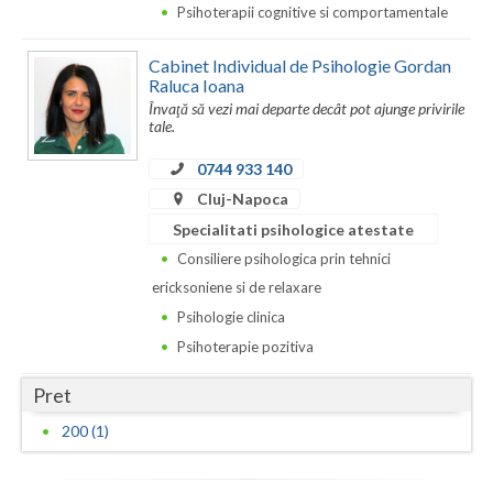
Psihoterapii cognitive si comportamentale
Neamt
Cabinet Individual de Psihologie Gordan
Olt
Raluca Ioana
Învaţă să vezi mai departe decât pot ajunge privirile
tale.
Prahova
0744 933 140
Salaj
Cluj-Napoca
Satu-Mare
Specialitati psihologice atestate
Consiliere psihologica prin tehnici
Sibiu
ericksoniene si de relaxare
Suceava
Psihologie clinica
Psihoterapie pozitiva
Teleorman
Timis
Pret
200 (1)
Tulcea
Valcea