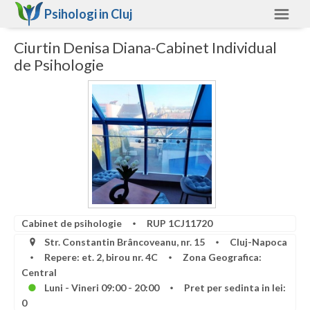
Psihologi in
Cluj
Ciurtin Denisa Diana-Cabinet Individual
Cluj
de Psihologie
Alte judete
Ajutor
Contact
Alba
Arad
Arges
Cabinet de psihologie
RUP 1CJ11720
Bacau
Str. Constantin Brâncoveanu, nr. 15
Cluj-Napoca
Repere: et. 2, birou nr. 4C
Zona Geografica:
Bihor
Central
Luni - Vineri 09:00 - 20:00
Pret per sedinta in lei:
Bistrita-Nasaud
0