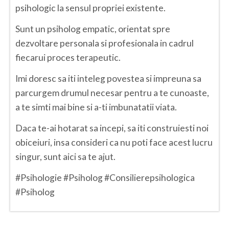
psihologic la sensul propriei existente.
Neamt
Sunt un psiholog empatic, orientat spre
Olt
dezvoltare personala si profesionala in cadrul
fiecarui proces terapeutic.
Prahova
Imi doresc sa iti inteleg povestea si impreuna sa
Salaj
parcurgem drumul necesar pentru a te cunoaste,
Satu-Mare
a te simti mai bine si a-ti imbunatatii viata.
Sibiu
Daca te-ai hotarat sa incepi, sa iti construiesti noi
Suceava
obiceiuri, insa consideri ca nu poti face acest lucru
singur, sunt aici sa te ajut.
Teleorman
#Psihologie #Psiholog #Consilierepsihologica
Timis
#Psiholog
Tulcea
Valcea