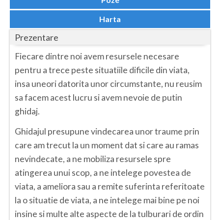
Dolj
Harta
Galati
Prezentare
Giurgiu
Fiecare dintre noi avem resursele necesare
Gorj
pentru a trece peste situatiile dificile din viata,
Harghita
insa uneori datorita unor circumstante, nu reusim
sa facem acest lucru si avem nevoie de putin
Hunedoara
ghidaj.
Ialomita
Ghidajul presupune vindecarea unor traume prin
Iasi
care am trecut la un moment dat si care au ramas
nevindecate, a ne mobiliza resursele spre
Ilfov
atingerea unui scop, a ne intelege povestea de
Maramures
viata, a ameliora sau a remite suferinta referitoate
Mehedinti
la o situatie de viata, a ne intelege mai bine pe noi
insine si multe alte aspecte de la tulburari de ordin
Mures