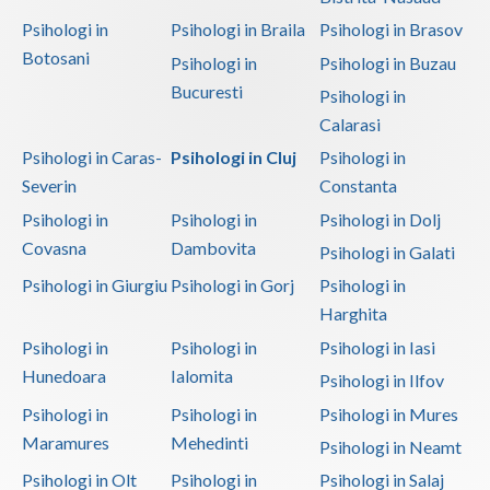
Psihologi in
Psihologi in Braila
Psihologi in Brasov
Botosani
Psihologi in
Psihologi in Buzau
Bucuresti
Psihologi in
Calarasi
Psihologi in Caras-
Psihologi in Cluj
Psihologi in
Severin
Constanta
Psihologi in
Psihologi in
Psihologi in Dolj
Covasna
Dambovita
Psihologi in Galati
Psihologi in Giurgiu
Psihologi in Gorj
Psihologi in
Harghita
Psihologi in
Psihologi in
Psihologi in Iasi
Hunedoara
Ialomita
Psihologi in Ilfov
Psihologi in
Psihologi in
Psihologi in Mures
Maramures
Mehedinti
Psihologi in Neamt
Psihologi in Olt
Psihologi in
Psihologi in Salaj