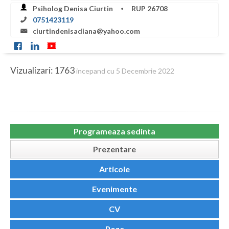
Botosani
Psiholog Denisa Ciurtin
RUP 26708
0751423119
Braila
ciurtindenisadiana@yahoo.com
Brasov
Bucuresti
Vizualizari: 1763
incepand cu 5 Decembrie 2022
Buzau
Calarasi
Caras-Severin
Programeaza sedinta
Prezentare
Cluj
Articole
Constanta
Evenimente
Covasna
CV
Dambovita
Poze